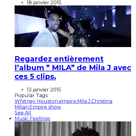
18 janvier 2015
Regardez entièrement
l’album ” MILA” de Mila J avec
ces 5 clips.
13 janvier 2015
Popular Tags:
Whitney Houston
,
empire
,
Mila J
,
Christina
Milian
,
Empire show
See All
Music Feelings