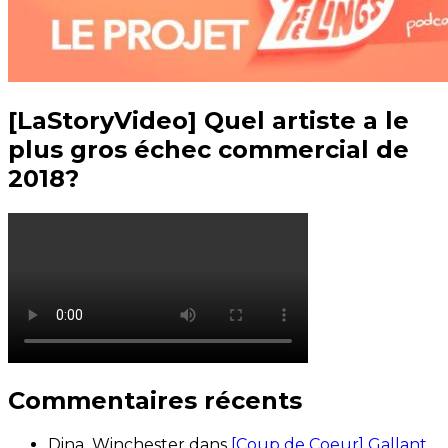
[LaStoryVideo] Quel artiste a le
plus gros échec commercial de
2018?
Commentaires récents
Dina_Winchester
dans
[Coup de Coeur] Gallant