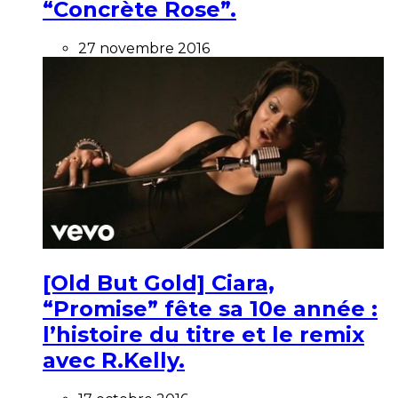
“Concrète Rose”.
27 novembre 2016
[Old But Gold] Ciara,
“Promise” fête sa 10e année :
l’histoire du titre et le remix
avec R.Kelly.