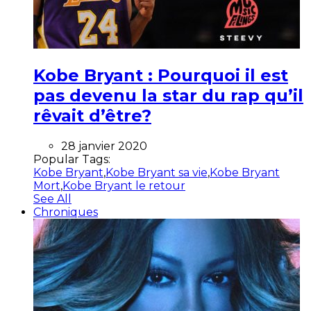
Kobe Bryant : Pourquoi il est
pas devenu la star du rap qu’il
rêvait d’être?
28 janvier 2020
Popular Tags:
Kobe Bryant
,
Kobe Bryant sa vie
,
Kobe Bryant
Mort
,
Kobe Bryant le retour
See All
Chroniques