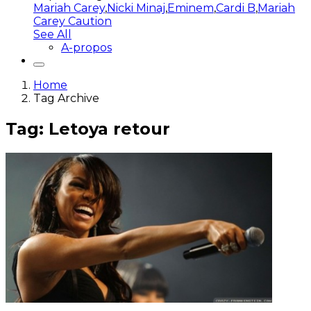
Mariah Carey
,
Nicki Minaj
,
Eminem
,
Cardi B
,
Mariah
Carey Caution
See All
A-propos
Home
Tag Archive
Tag: Letoya retour