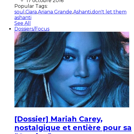
17 octobre 2016
Popular Tags:
soul
,
Ciara
,
Ariana Grande
,
Ashanti
,
don't let them
ashanti
See All
Dossiers/Focus
[Dossier] Mariah Carey,
nostalgique et entière pour sa