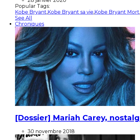
28 janvier 2020
Popular Tags:
Kobe Bryant
,
Kobe Bryant sa vie
,
Kobe Bryant Mort
See All
Chroniques
[Dossier] Mariah Carey, nostalg
30 novembre 2018