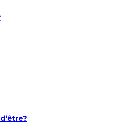
?
 d’être?