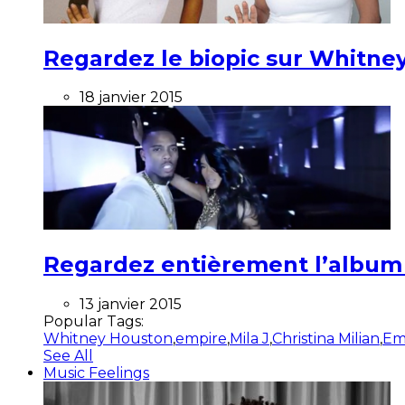
Regardez le biopic sur Whitney
18 janvier 2015
Regardez entièrement l’album ”
13 janvier 2015
Popular Tags:
Whitney Houston
,
empire
,
Mila J
,
Christina Milian
,
Em
See All
Music Feelings