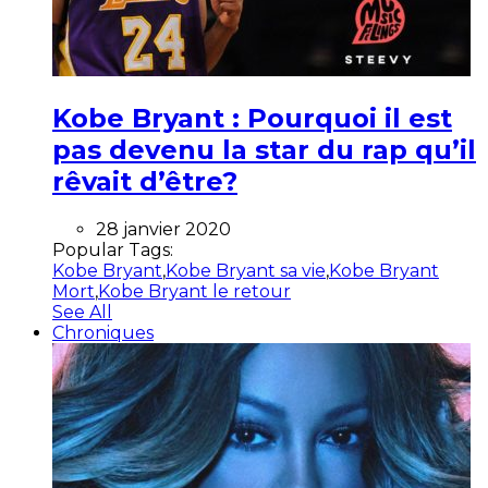
Kobe Bryant : Pourquoi il est
pas devenu la star du rap qu’il
rêvait d’être?
28 janvier 2020
Popular Tags:
Kobe Bryant
,
Kobe Bryant sa vie
,
Kobe Bryant
Mort
,
Kobe Bryant le retour
See All
Chroniques