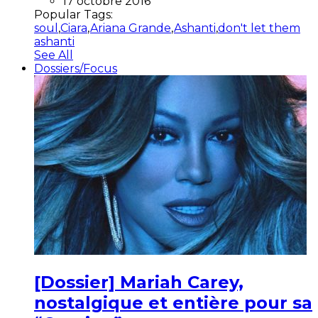
17 octobre 2016
Popular Tags:
soul
,
Ciara
,
Ariana Grande
,
Ashanti
,
don't let them
ashanti
See All
Dossiers/Focus
[Dossier] Mariah Carey,
nostalgique et entière pour sa