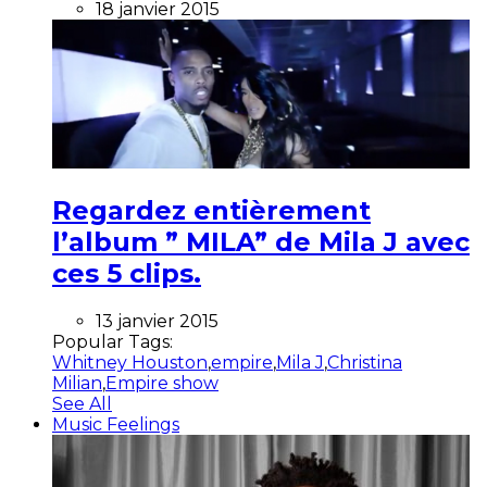
18 janvier 2015
Regardez entièrement
l’album ” MILA” de Mila J avec
ces 5 clips.
13 janvier 2015
Popular Tags:
Whitney Houston
,
empire
,
Mila J
,
Christina
Milian
,
Empire show
See All
Music Feelings