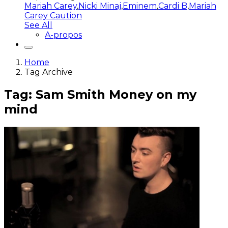
Mariah Carey
,
Nicki Minaj
,
Eminem
,
Cardi B
,
Mariah
Carey Caution
See All
A-propos
Home
Tag Archive
Tag: Sam Smith Money on my
mind