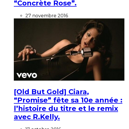
“Concrète Rose”.
27 novembre 2016
[Old But Gold] Ciara,
“Promise” fête sa 10e année :
l’histoire du titre et le remix
avec R.Kelly.