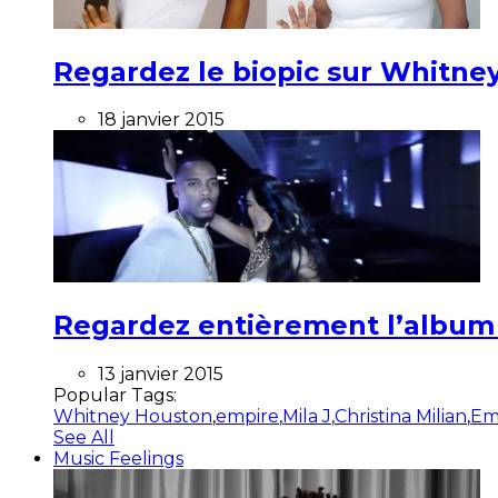
Regardez le biopic sur Whitney
18 janvier 2015
Regardez entièrement l’album ”
13 janvier 2015
Popular Tags:
Whitney Houston
,
empire
,
Mila J
,
Christina Milian
,
Em
See All
Music Feelings