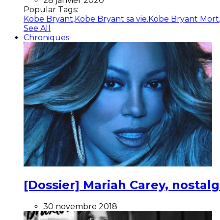
28 janvier 2020
Popular Tags:
Kobe Bryant
,
Kobe Bryant sa vie
,
Kobe Bryant Mort
See All
Chroniques
[Dossier] Mariah Carey, nostalg
30 novembre 2018