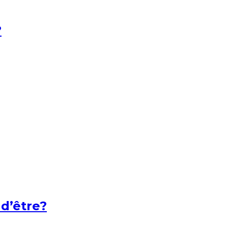
?
 d’être?