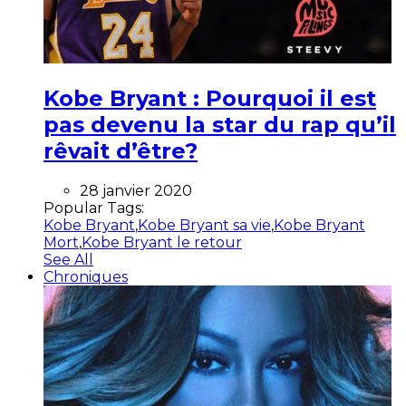
Kobe Bryant : Pourquoi il est
pas devenu la star du rap qu’il
rêvait d’être?
28 janvier 2020
Popular Tags:
Kobe Bryant
,
Kobe Bryant sa vie
,
Kobe Bryant
Mort
,
Kobe Bryant le retour
See All
Chroniques