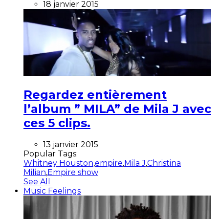
18 janvier 2015
Regardez entièrement
l’album ” MILA” de Mila J avec
ces 5 clips.
13 janvier 2015
Popular Tags:
Whitney Houston
,
empire
,
Mila J
,
Christina
Milian
,
Empire show
See All
Music Feelings