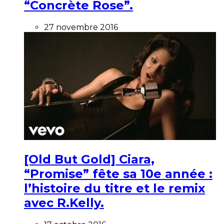
“Concrète Rose”.
27 novembre 2016
[Old But Gold] Ciara,
“Promise” fête sa 10e année :
l’histoire du titre et le remix
avec R.Kelly.