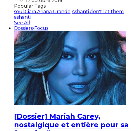
17 octobre 2016
Popular Tags:
soul
,
Ciara
,
Ariana Grande
,
Ashanti
,
don't let them
ashanti
See All
Dossiers/Focus
[Dossier] Mariah Carey,
nostalgique et entière pour sa