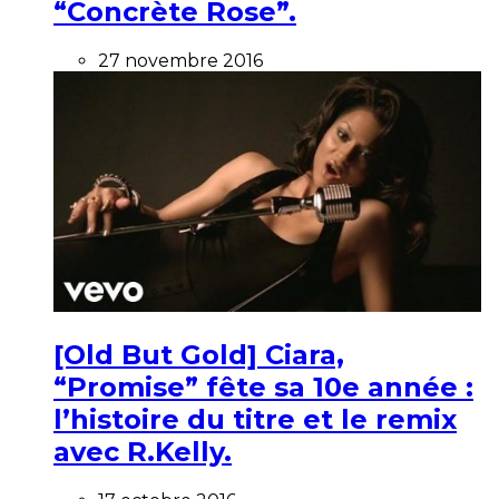
“Concrète Rose”.
27 novembre 2016
[Old But Gold] Ciara,
“Promise” fête sa 10e année :
l’histoire du titre et le remix
avec R.Kelly.