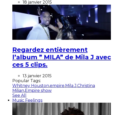
18 janvier 2015
Regardez entièrement
l’album ” MILA” de Mila J avec
ces 5 clips.
13 janvier 2015
Popular Tags:
Whitney Houston
,
empire
,
Mila J
,
Christina
Milian
,
Empire show
See All
Music Feelings