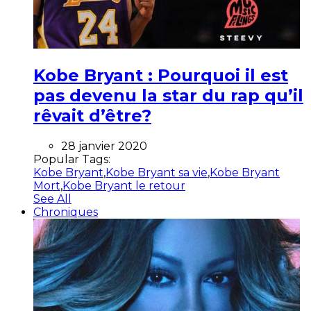
Kobe Bryant : Pourquoi il est
pas devenu la star du rap qu’il
rêvait d’être?
28 janvier 2020
Popular Tags:
Kobe Bryant
,
Kobe Bryant sa vie
,
Kobe Bryant
Mort
,
Kobe Bryant le retour
See All
Chroniques