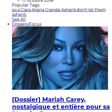
17 octobre 2016
Popular Tags:
soul
,
Ciara
,
Ariana Grande
,
Ashanti
,
don't let them
ashanti
See All
Dossiers/Focus
[Dossier] Mariah Carey,
nostalgique et entière pour sa