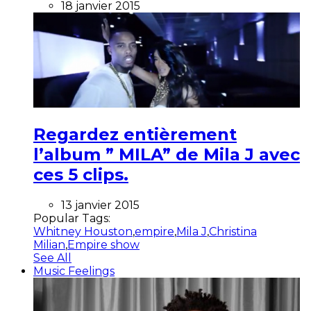
18 janvier 2015
Regardez entièrement
l’album ” MILA” de Mila J avec
ces 5 clips.
13 janvier 2015
Popular Tags:
Whitney Houston
,
empire
,
Mila J
,
Christina
Milian
,
Empire show
See All
Music Feelings