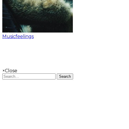
Musicfeelings
×
Close
Search