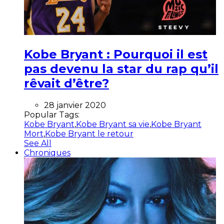
Kobe Bryant : Pourquoi il est
pas devenu la star du rap qu’il
rêvait d’être?
28 janvier 2020
Popular Tags:
Kobe Bryant
,
Kobe Bryant sa vie
,
Kobe Bryant
Mort
,
Kobe Bryant le retour
See All
Chroniques