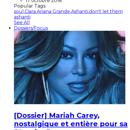
17 octobre 2016
Popular Tags:
soul
,
Ciara
,
Ariana Grande
,
Ashanti
,
don't let them
ashanti
See All
Dossiers/Focus
[Dossier] Mariah Carey,
nostalgique et entière pour sa