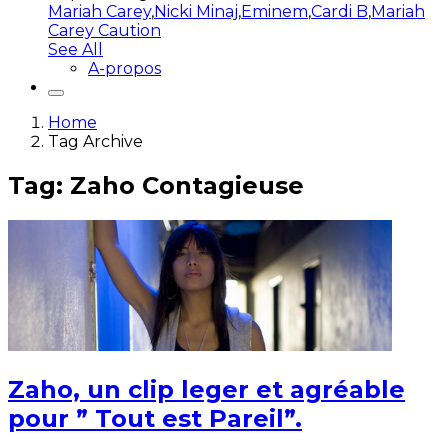
Mariah Carey
,
Nicki Minaj
,
Eminem
,
Cardi B
,
Mariah
Carey Caution
See All
A-propos
Home
Tag Archive
Tag: Zaho Contagieuse
Zaho, un clip leger et agréable
pour ” Tout est Pareil”.