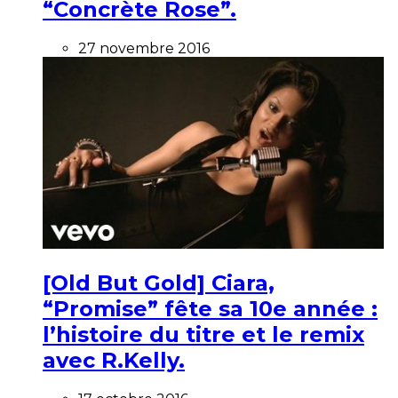
“Concrète Rose”.
27 novembre 2016
[Old But Gold] Ciara,
“Promise” fête sa 10e année :
l’histoire du titre et le remix
avec R.Kelly.