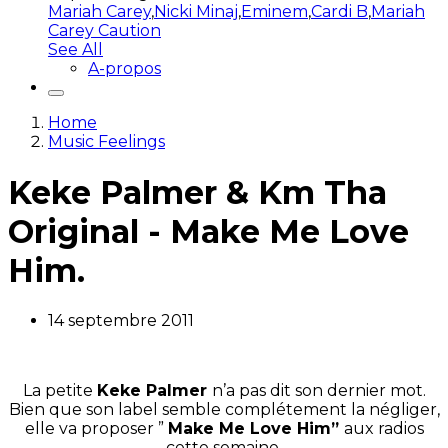
Mariah Carey
,
Nicki Minaj
,
Eminem
,
Cardi B
,
Mariah
Carey Caution
See All
A-propos
Home
Music Feelings
Keke Palmer & Km Tha
Original - Make Me Love
Him.
14 septembre 2011
La petite
Keke Palmer
n’a pas dit son dernier mot.
Bien que son label semble complétement la négliger,
elle va proposer ”
Make Me Love Him”
aux radios
cette semaine.