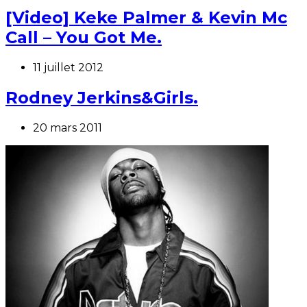
[Video] Keke Palmer & Kevin Mc
Call – You Got Me.
11 juillet 2012
Rodney Jerkins&Girls.
20 mars 2011