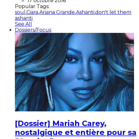
17 octobre 2016
Popular Tags:
soul
,
Ciara
,
Ariana Grande
,
Ashanti
,
don't let them
ashanti
See All
Dossiers/Focus
[Dossier] Mariah Carey,
nostalgique et entière pour sa