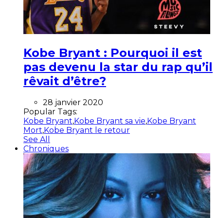
Kobe Bryant : Pourquoi il est
pas devenu la star du rap qu’il
rêvait d’être?
28 janvier 2020
Popular Tags:
Kobe Bryant
,
Kobe Bryant sa vie
,
Kobe Bryant
Mort
,
Kobe Bryant le retour
See All
Chroniques