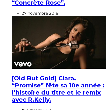
“Concrète Rose”.
27 novembre 2016
[Old But Gold] Ciara,
“Promise” fête sa 10e année :
l’histoire du titre et le remix
avec R.Kelly.