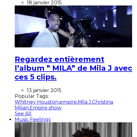
18 janvier 2015
Regardez entièrement
l’album ” MILA” de Mila J avec
ces 5 clips.
13 janvier 2015
Popular Tags:
Whitney Houston
,
empire
,
Mila J
,
Christina
Milian
,
Empire show
See All
Music Feelings