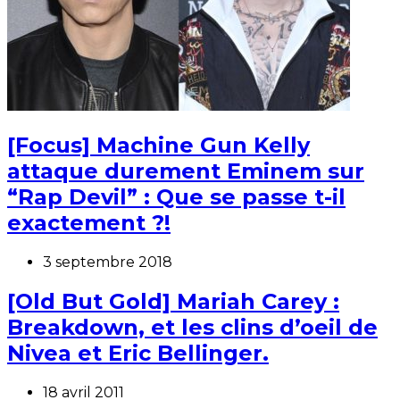
[Focus] Machine Gun Kelly
attaque durement Eminem sur
“Rap Devil” : Que se passe t-il
exactement ?!
3 septembre 2018
[Old But Gold] Mariah Carey :
Breakdown, et les clins d’oeil de
Nivea et Eric Bellinger.
18 avril 2011