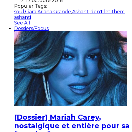
17 octobre 2016
Popular Tags:
soul
,
Ciara
,
Ariana Grande
,
Ashanti
,
don't let them
ashanti
See All
Dossiers/Focus
[Dossier] Mariah Carey,
nostalgique et entière pour sa