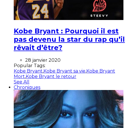
Kobe Bryant : Pourquoi il est
pas devenu la star du rap qu’il
rêvait d’être?
28 janvier 2020
Popular Tags:
Kobe Bryant
,
Kobe Bryant sa vie
,
Kobe Bryant
Mort
,
Kobe Bryant le retour
See All
Chroniques