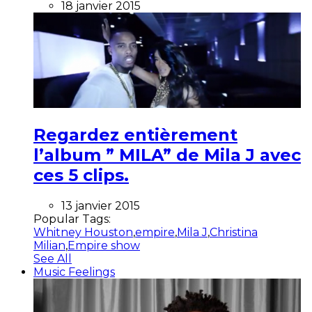
18 janvier 2015
Regardez entièrement
l’album ” MILA” de Mila J avec
ces 5 clips.
13 janvier 2015
Popular Tags:
Whitney Houston
,
empire
,
Mila J
,
Christina
Milian
,
Empire show
See All
Music Feelings