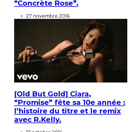
“Concrète Rose”.
27 novembre 2016
[Old But Gold] Ciara,
“Promise” fête sa 10e année :
l’histoire du titre et le remix
avec R.Kelly.