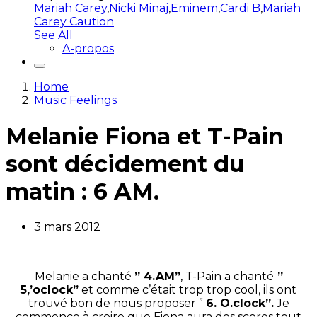
Mariah Carey
,
Nicki Minaj
,
Eminem
,
Cardi B
,
Mariah
Carey Caution
See All
A-propos
Home
Music Feelings
Melanie Fiona et T-Pain
sont décidement du
matin : 6 AM.
3 mars 2012
Melanie a chanté
” 4.AM”
, T-Pain a chanté
”
5,’oclock”
et comme c’était trop trop cool, ils ont
trouvé bon de nous proposer ”
6. O.clock”.
Je
commence à croire que Fiona aura des scores tout