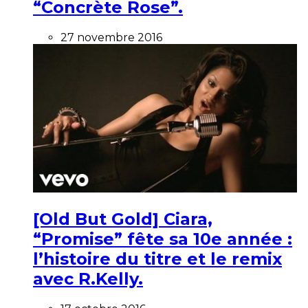
“Concrète Rose”.
27 novembre 2016
[Old But Gold] Ciara,
“Promise” fête sa 10e année :
l’histoire du titre et le remix
avec R.Kelly.