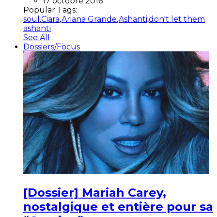
17 octobre 2016
Popular Tags:
soul
,
Ciara
,
Ariana Grande
,
Ashanti
,
don't let them
ashanti
See All
Dossiers/Focus
[Dossier] Mariah Carey,
nostalgique et entière pour sa