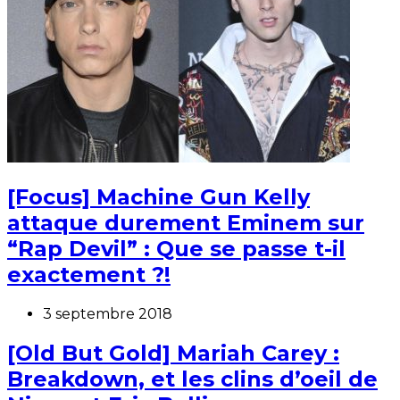
[Focus] Machine Gun Kelly
attaque durement Eminem sur
“Rap Devil” : Que se passe t-il
exactement ?!
3 septembre 2018
[Old But Gold] Mariah Carey :
Breakdown, et les clins d’oeil de