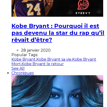
Kobe Bryant : Pourquoi il est
pas devenu la star du rap qu’il
rêvait d’être?
28 janvier 2020
Popular Tags:
Kobe Bryant
,
Kobe Bryant sa vie
,
Kobe Bryant
Mort
,
Kobe Bryant le retour
See All
Chroniques