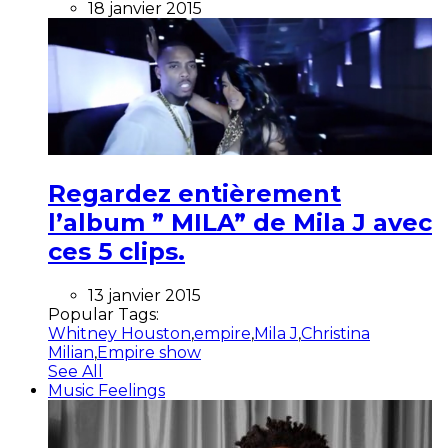
18 janvier 2015
Regardez entièrement
l’album ” MILA” de Mila J avec
ces 5 clips.
13 janvier 2015
Popular Tags:
Whitney Houston
,
empire
,
Mila J
,
Christina
Milian
,
Empire show
See All
Music Feelings