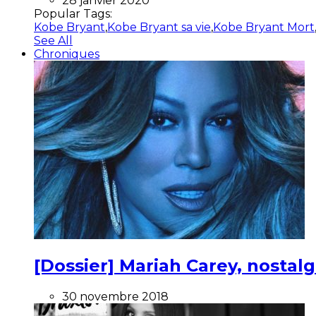
28 janvier 2020
Popular Tags:
Kobe Bryant
,
Kobe Bryant sa vie
,
Kobe Bryant Mort
See All
Chroniques
[Dossier] Mariah Carey, nostalg
30 novembre 2018