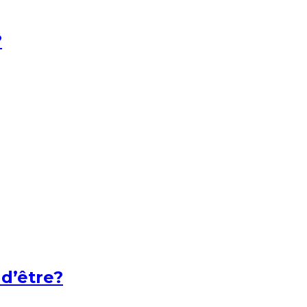
?
 d’être?