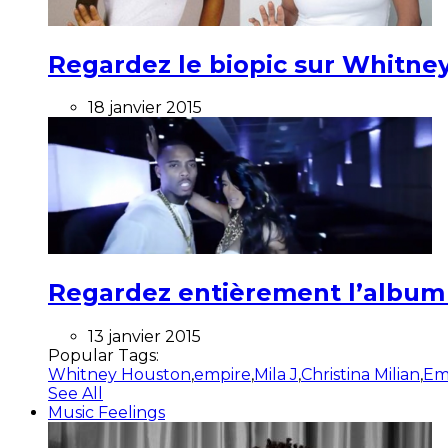
Regardez le biopic sur Whitney
18 janvier 2015
Regardez entièrement l’album ”
13 janvier 2015
Popular Tags:
Whitney Houston
,
empire
,
Mila J
,
Christina Milian
,
Em
See All
Music Feelings