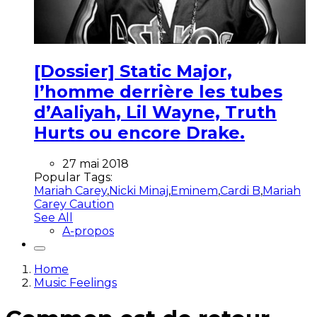
[Dossier] Static Major,
l’homme derrière les tubes
d’Aaliyah, Lil Wayne, Truth
Hurts ou encore Drake.
27 mai 2018
Popular Tags:
Mariah Carey
,
Nicki Minaj
,
Eminem
,
Cardi B
,
Mariah
Carey Caution
See All
A-propos
Home
Music Feelings