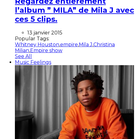
Regardez entièrement
l’album ” MILA” de Mila J avec
ces 5 clips.
13 janvier 2015
Popular Tags:
Whitney Houston
,
empire
,
Mila J
,
Christina
Milian
,
Empire show
See All
Music Feelings