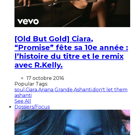
[Old But Gold] Ciara,
“Promise” fête sa 10e année :
l’histoire du titre et le remix
avec R.Kelly.
17 octobre 2016
Popular Tags:
soul
,
Ciara
,
Ariana Grande
,
Ashanti
,
don't let them
ashanti
See All
Dossiers/Focus