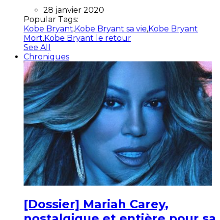
28 janvier 2020
Popular Tags:
Kobe Bryant
,
Kobe Bryant sa vie
,
Kobe Bryant
Mort
,
Kobe Bryant le retour
See All
Chroniques
[Dossier] Mariah Carey,
nostalgique et entière pour sa