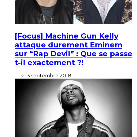
[Focus] Machine Gun Kelly
attaque durement Eminem
sur “Rap Devil” : Que se passe
t-il exactement ?!
3 septembre 2018