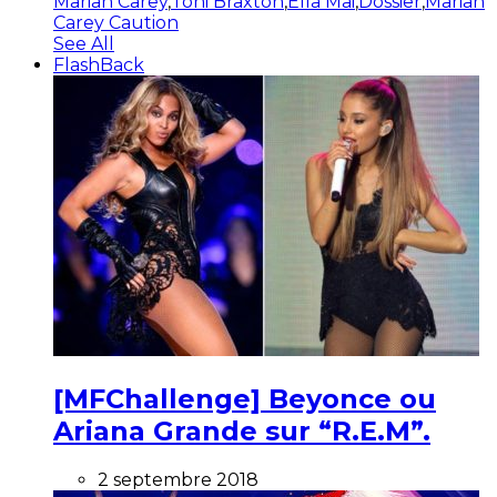
Mariah Carey
,
Toni Braxton
,
Ella Mai
,
Dossier
,
Mariah
Carey Caution
See All
FlashBack
[MFChallenge] Beyonce ou
Ariana Grande sur “R.E.M”.
2 septembre 2018