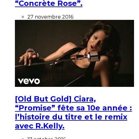
“Concrète Rose”.
27 novembre 2016
[Old But Gold] Ciara,
“Promise” fête sa 10e année :
l’histoire du titre et le remix
avec R.Kelly.