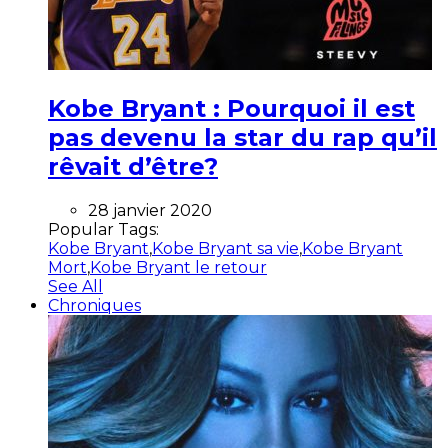
Kobe Bryant : Pourquoi il est
pas devenu la star du rap qu’il
rêvait d’être?
28 janvier 2020
Popular Tags:
Kobe Bryant
,
Kobe Bryant sa vie
,
Kobe Bryant
Mort
,
Kobe Bryant le retour
See All
Chroniques