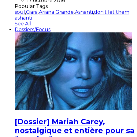
17 octobre 2016
Popular Tags:
soul
,
Ciara
,
Ariana Grande
,
Ashanti
,
don't let them
ashanti
See All
Dossiers/Focus
[Dossier] Mariah Carey,
nostalgique et entière pour sa