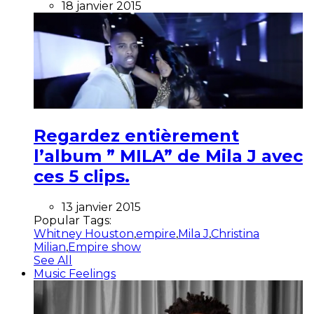
18 janvier 2015
Regardez entièrement
l’album ” MILA” de Mila J avec
ces 5 clips.
13 janvier 2015
Popular Tags:
Whitney Houston
,
empire
,
Mila J
,
Christina
Milian
,
Empire show
See All
Music Feelings