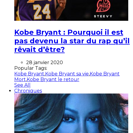
Kobe Bryant : Pourquoi il est
pas devenu la star du rap qu’il
rêvait d’être?
28 janvier 2020
Popular Tags:
Kobe Bryant
,
Kobe Bryant sa vie
,
Kobe Bryant
Mort
,
Kobe Bryant le retour
See All
Chroniques