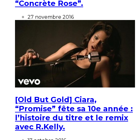
“Concrète Rose”.
27 novembre 2016
[Old But Gold] Ciara,
“Promise” fête sa 10e année :
l’histoire du titre et le remix
avec R.Kelly.