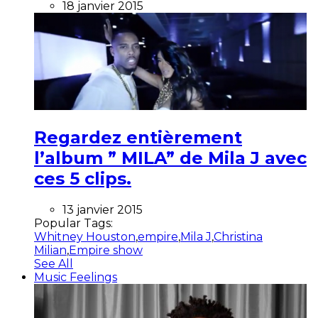
18 janvier 2015
Regardez entièrement
l’album ” MILA” de Mila J avec
ces 5 clips.
13 janvier 2015
Popular Tags:
Whitney Houston
,
empire
,
Mila J
,
Christina
Milian
,
Empire show
See All
Music Feelings