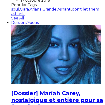
17 octobre 2016
Popular Tags:
soul
,
Ciara
,
Ariana Grande
,
Ashanti
,
don't let them
ashanti
See All
Dossiers/Focus
[Dossier] Mariah Carey,
nostalgique et entière pour sa