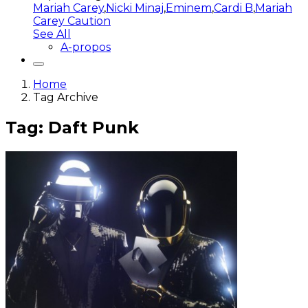
Mariah Carey
,
Nicki Minaj
,
Eminem
,
Cardi B
,
Mariah
Carey Caution
See All
A-propos
Home
Tag Archive
Tag: Daft Punk