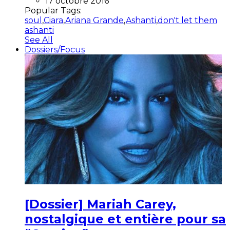
17 octobre 2016
Popular Tags:
soul
,
Ciara
,
Ariana Grande
,
Ashanti
,
don't let them
ashanti
See All
Dossiers/Focus
[Dossier] Mariah Carey,
nostalgique et entière pour sa