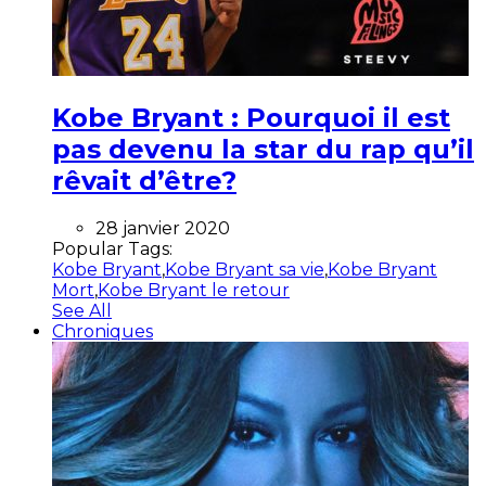
Kobe Bryant : Pourquoi il est
pas devenu la star du rap qu’il
rêvait d’être?
28 janvier 2020
Popular Tags:
Kobe Bryant
,
Kobe Bryant sa vie
,
Kobe Bryant
Mort
,
Kobe Bryant le retour
See All
Chroniques