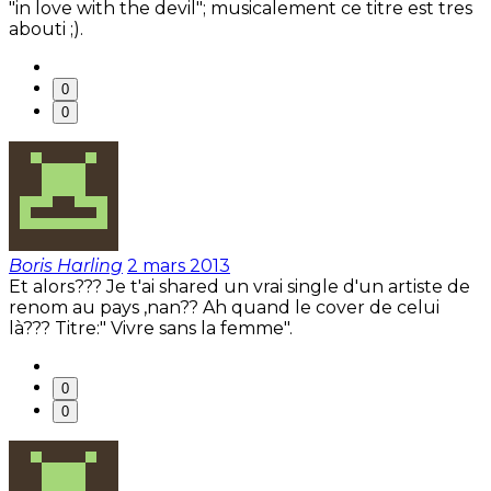
"in love with the devil"; musicalement ce titre est tres
abouti ;).
0
0
Boris Harling
2 mars 2013
Et alors??? Je t'ai shared un vrai single d'un artiste de
renom au pays ,nan?? Ah quand le cover de celui
là??? Titre:" Vivre sans la femme".
0
0