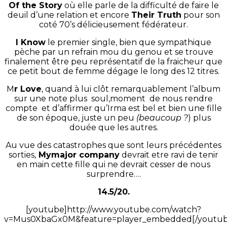
Of the Story
où elle parle de la difficulté de faire le
deuil d’une relation et encore
Their Truth
pour son
coté 70’s délicieusement fédérateur.
I Know
le premier single, bien que sympathique
pèche par un refrain mou du genou et se trouve
finalement être peu représentatif de la fraicheur que
ce petit bout de femme dégage le long des 12 titres.
M
r Love
, quand à lui clôt remarquablement l’album
sur une note plus soul,moment de nous rendre
compte et d’affirmer qu’Irma est bel et bien une fille
de son époque, juste un peu
(beaucoup ?
) plus
douée que les autres.
Au vue des catastrophes que sont leurs précédentes
sorties,
Mymajor company
devrait etre ravi de tenir
en main cette fille qui ne devrait cesser de nous
surprendre….
14.5/20.
[youtube]http://www.youtube.com/watch?
v=Mus0XbaGx0M&feature=player_embedded[/youtub