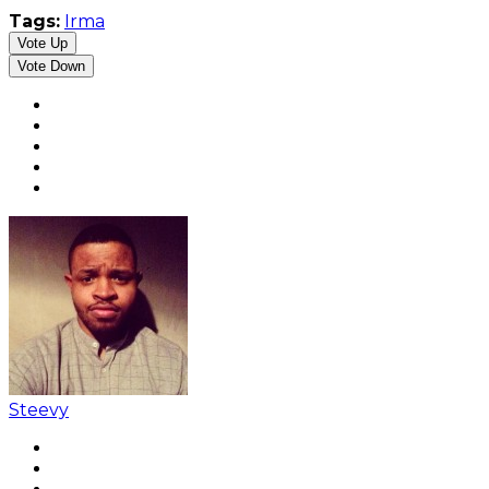
Tags:
Irma
Vote Up
Vote Down
Steevy