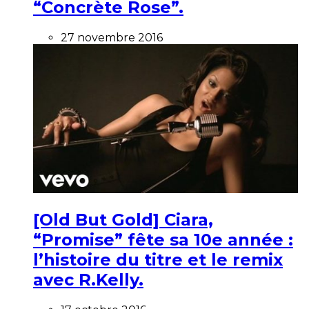
“Concrète Rose”.
27 novembre 2016
[Old But Gold] Ciara,
“Promise” fête sa 10e année :
l’histoire du titre et le remix
avec R.Kelly.