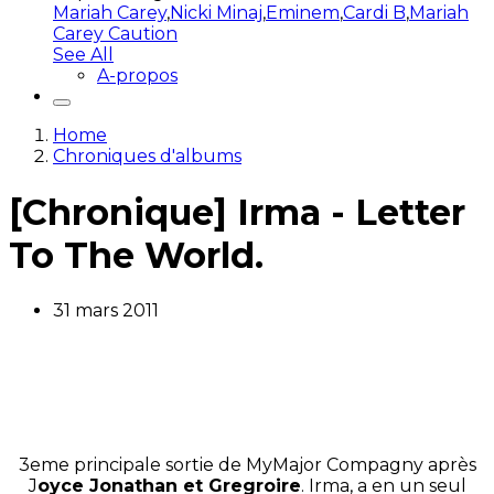
Mariah Carey
,
Nicki Minaj
,
Eminem
,
Cardi B
,
Mariah
Carey Caution
See All
A-propos
Home
Chroniques d'albums
[Chronique] Irma - Letter
To The World.
31 mars 2011
3eme principale sortie de MyMajor Compagny après
J
oyce Jonathan et Gregroire
. Irma, a en un seul