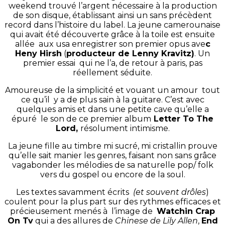
weekend trouvé l’argent nécessaire à la production
de son disque, établissant ainsi un sans précèdent
record dans l’histoire du label. La jeune camerounaise
qui avait été découverte grâce à la toile est ensuite
allée aux usa enregistrer son premier opus ave
c
Heny Hirsh
(
producteur de Lenny Kravitz)
. Un
premier essai qui ne l’a, de retour à paris, pas
réellement séduite.
Amoureuse de la simplicité et vouant un amour tout
ce qu’il y a de plus sain à la guitare. C’est avec
quelques amis et dans une petite cave qu’elle a
épuré le son de ce premier album
Letter To The
Lord,
résolument intimisme.
La jeune fille au timbre mi sucré, mi cristallin prouve
qu’elle sait manier les genres, faisant non sans grâce
vagabonder les mélodies de sa naturelle pop/ folk
vers du gospel ou encore de la soul.
Les textes savamment écrits
(et souvent drôles
)
coulent pour la plus part sur des rythmes efficaces et
précieusement menés à l’image de
Watchin Crap
On Tv
qui a des allures de
Chinese de Lily Allen
,
End