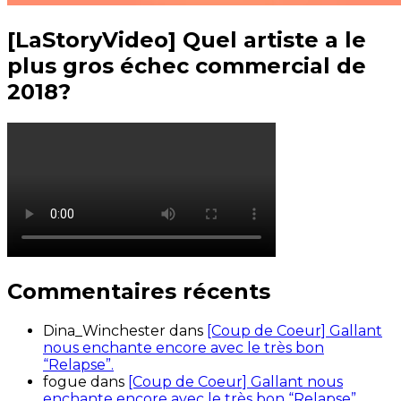
[LaStoryVideo] Quel artiste a le
plus gros échec commercial de
2018?
Commentaires récents
Dina_Winchester
dans
[Coup de Coeur] Gallant
nous enchante encore avec le très bon
“Relapse”.
fogue
dans
[Coup de Coeur] Gallant nous
enchante encore avec le très bon “Relapse”.