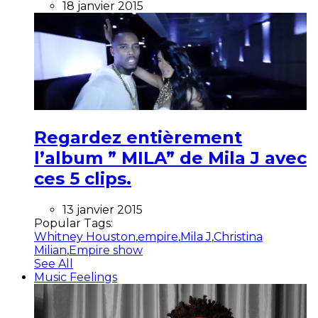
18 janvier 2015
Regardez entièrement
l’album ” MILA” de Mila J avec
ces 5 clips.
13 janvier 2015
Popular Tags:
Whitney Houston
,
empire
,
Mila J
,
Christina
Milian
,
Empire show
See All
Music Feelings