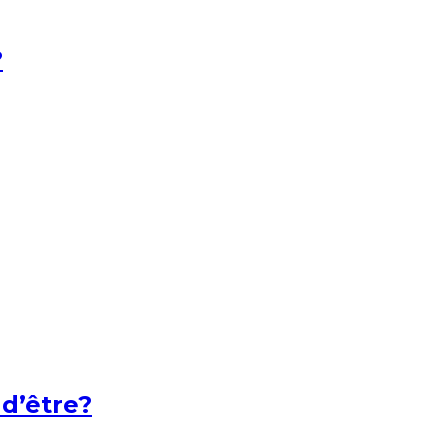
?
 d’être?