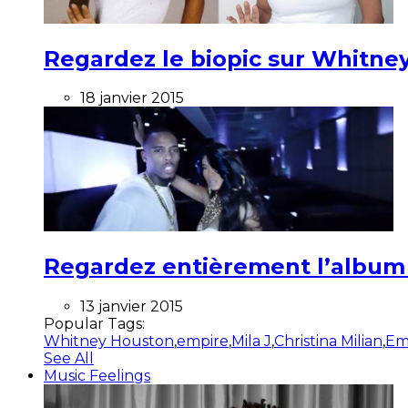
Regardez le biopic sur Whitney
18 janvier 2015
Regardez entièrement l’album ”
13 janvier 2015
Popular Tags:
Whitney Houston
,
empire
,
Mila J
,
Christina Milian
,
Em
See All
Music Feelings