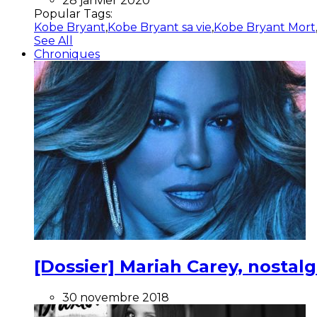
28 janvier 2020
Popular Tags:
Kobe Bryant
,
Kobe Bryant sa vie
,
Kobe Bryant Mort
See All
Chroniques
[Dossier] Mariah Carey, nostalg
30 novembre 2018