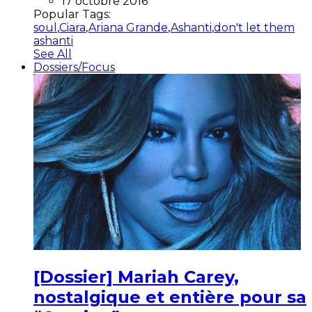
17 octobre 2016
Popular Tags:
soul
,
Ciara
,
Ariana Grande
,
Ashanti
,
don't let them
ashanti
See All
Dossiers/Focus
[Dossier] Mariah Carey,
nostalgique et entière pour sa