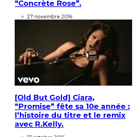
“Concrète Rose”.
27 novembre 2016
[Old But Gold] Ciara,
“Promise” fête sa 10e année :
l’histoire du titre et le remix
avec R.Kelly.