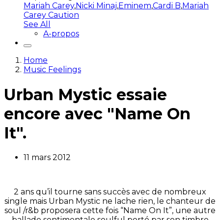
Mariah Carey
,
Nicki Minaj
,
Eminem
,
Cardi B
,
Mariah
Carey Caution
See All
A-propos
Home
Music Feelings
Urban Mystic essaie
encore avec "Name On
It".
11 mars 2012
2 ans qu’il tourne sans succès avec de nombreux
single mais Urban Mystic ne lache rien, le chanteur de
soul /r&b proposera cette fois “Name On It”, une autre
ballade sentimentale soulful porté par son timbre