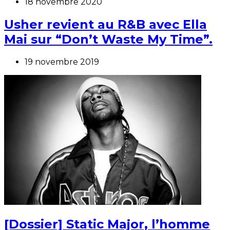
18 novembre 2020
Usher revient au R&B avec Ella
Mai sur “Don’t Waste My Time”.
19 novembre 2019
[Dossier] Static Major, l’homme