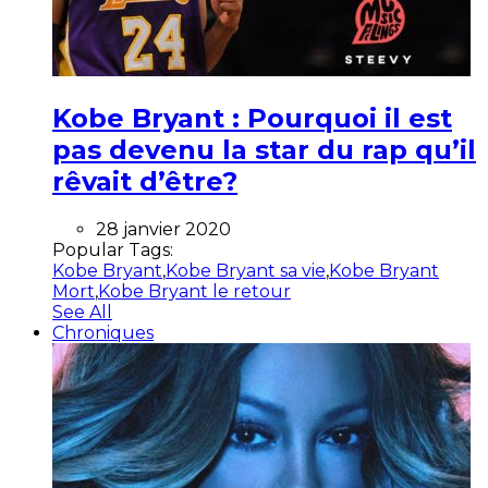
Kobe Bryant : Pourquoi il est
pas devenu la star du rap qu’il
rêvait d’être?
28 janvier 2020
Popular Tags:
Kobe Bryant
,
Kobe Bryant sa vie
,
Kobe Bryant
Mort
,
Kobe Bryant le retour
See All
Chroniques