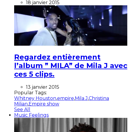
18 janvier 2015
Regardez entièrement
l’album ” MILA” de Mila J avec
ces 5 clips.
13 janvier 2015
Popular Tags:
Whitney Houston
,
empire
,
Mila J
,
Christina
Milian
,
Empire show
See All
Music Feelings