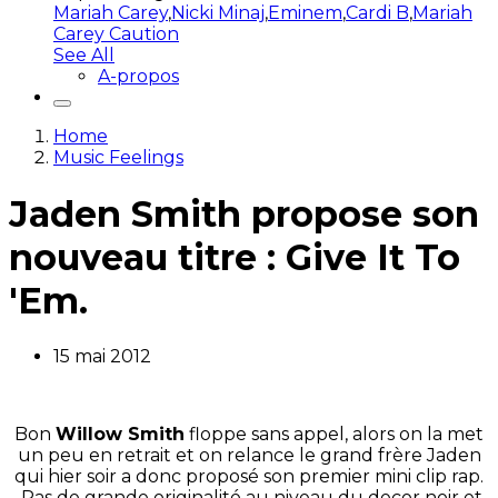
Mariah Carey
,
Nicki Minaj
,
Eminem
,
Cardi B
,
Mariah
Carey Caution
See All
A-propos
Home
Music Feelings
Jaden Smith propose son
nouveau titre : Give It To
'Em.
15 mai 2012
Bon
Willow Smith
floppe sans appel, alors on la met
un peu en retrait et on relance le grand frère Jaden
qui hier soir a donc proposé son premier mini clip rap.
Pas de grande originalité au niveau du decor noir et