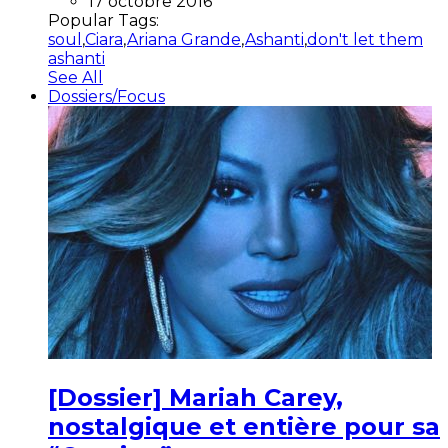
17 octobre 2016
Popular Tags:
soul
,
Ciara
,
Ariana Grande
,
Ashanti
,
don't let them
ashanti
See All
Dossiers/Focus
[Dossier] Mariah Carey,
nostalgique et entière pour sa