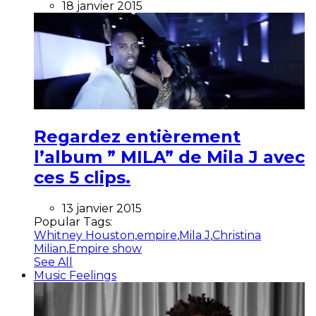
18 janvier 2015
Regardez entièrement
l’album ” MILA” de Mila J avec
ces 5 clips.
13 janvier 2015
Popular Tags:
Whitney Houston
,
empire
,
Mila J
,
Christina
Milian
,
Empire show
See All
Music Feelings