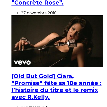
“Concrète Rose”.
27 novembre 2016
[Old But Gold] Ciara,
“Promise” fête sa 10e année :
l’histoire du titre et le remix
avec R.Kelly.