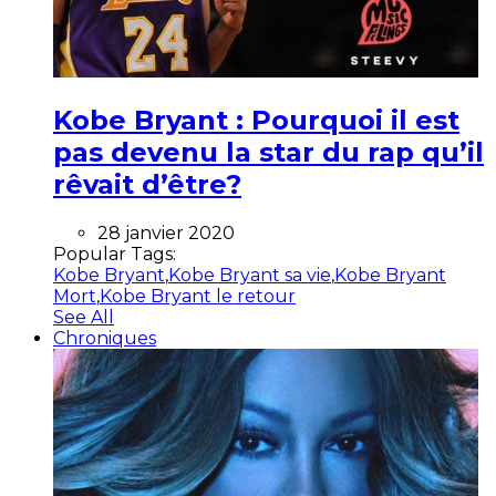
Kobe Bryant : Pourquoi il est
pas devenu la star du rap qu’il
rêvait d’être?
28 janvier 2020
Popular Tags:
Kobe Bryant
,
Kobe Bryant sa vie
,
Kobe Bryant
Mort
,
Kobe Bryant le retour
See All
Chroniques