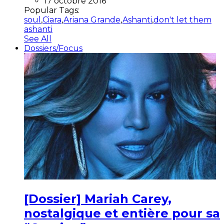
17 octobre 2016
Popular Tags:
soul
,
Ciara
,
Ariana Grande
,
Ashanti
,
don't let them
ashanti
See All
Dossiers/Focus
[Dossier] Mariah Carey,
nostalgique et entière pour sa