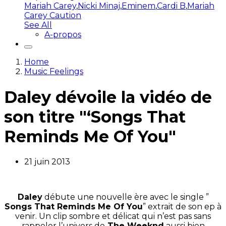
Mariah Carey
,
Nicki Minaj
,
Eminem
,
Cardi B
,
Mariah
Carey Caution
See All
A-propos
Home
Music Feelings
Daley dévoile la vidéo de
son titre "‘Songs That
Reminds Me Of You"
21 juin 2013
Daley
débute une nouvelle ère avec le single ”
Songs That Reminds Me Of You
” extrait de son ep à
venir. Un clip sombre et délicat qui n’est pas sans
rappeler l’univers de
The Weeknd
aussi bien