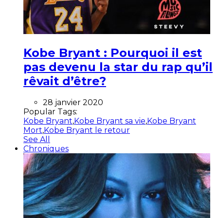
Kobe Bryant : Pourquoi il est
pas devenu la star du rap qu’il
rêvait d’être?
28 janvier 2020
Popular Tags:
Kobe Bryant
,
Kobe Bryant sa vie
,
Kobe Bryant
Mort
,
Kobe Bryant le retour
See All
Chroniques