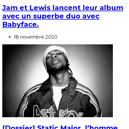
Jam et Lewis lancent leur album
avec un superbe duo avec
Babyface.
18 novembre 2020
[Dossier] Static Major, l’homme