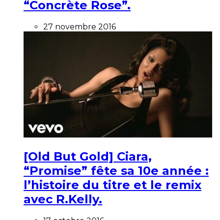
“Concrète Rose”.
27 novembre 2016
[Old But Gold] Ciara,
“Promise” fête sa 10e année :
l’histoire du titre et le remix
avec R.Kelly.