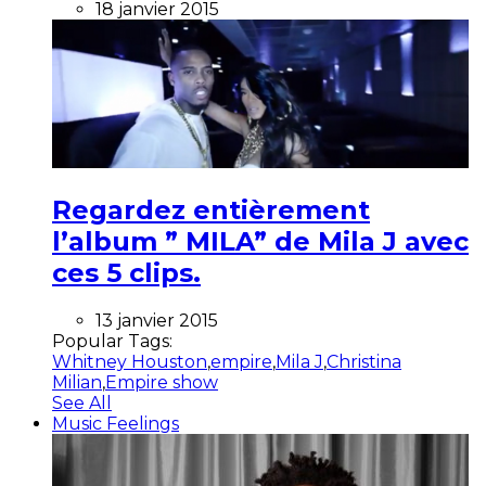
18 janvier 2015
Regardez entièrement
l’album ” MILA” de Mila J avec
ces 5 clips.
13 janvier 2015
Popular Tags:
Whitney Houston
,
empire
,
Mila J
,
Christina
Milian
,
Empire show
See All
Music Feelings