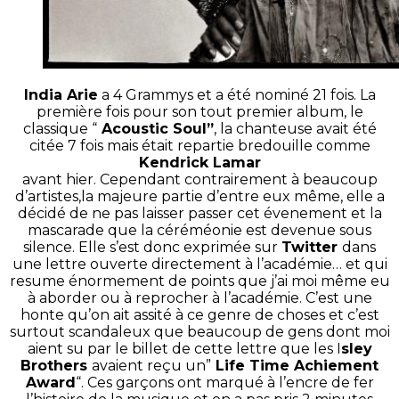
India Arie
a 4 Grammys et a été nominé 21 fois. La
première fois pour son tout premier album, le
classique “
Acoustic Soul”
, la chanteuse avait été
citée 7 fois mais était repartie bredouille comme
Kendrick Lamar
avant hier. Cependant contrairement à beaucoup
d’artistes,la majeure partie d’entre eux même, elle a
décidé de ne pas laisser passer cet évenement et la
mascarade que la céréméonie est devenue sous
silence. Elle s’est donc exprimée sur
Twitter
dans
une lettre ouverte directement à l’académie… et qui
resume énormement de points que j’ai moi même eu
à aborder ou à reprocher à l’académie. C’est une
honte qu’on ait assité à ce genre de choses et c’est
surtout scandaleux que beaucoup de gens dont moi
aient su par le billet de cette lettre que les I
sley
Brothers
avaient reçu un”
Life Time Achiement
Award
“. Ces garçons ont marqué à l’encre de fer