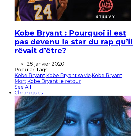
Kobe Bryant : Pourquoi il est
pas devenu la star du rap qu’il
rêvait d’être?
28 janvier 2020
Popular Tags:
Kobe Bryant
,
Kobe Bryant sa vie
,
Kobe Bryant
Mort
,
Kobe Bryant le retour
See All
Chroniques