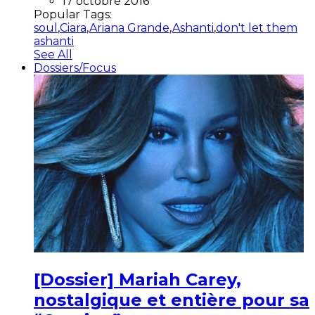
17 octobre 2016
Popular Tags:
soul
,
Ciara
,
Ariana Grande
,
Ashanti
,
don't let them
ashanti
See All
Dossiers/Focus
[Dossier] Mariah Carey,
nostalgique et entière pour sa