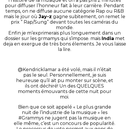
l’histoire de la musique et on a pas pris 2 minutes
pour diffuser l’honneur fait à leur carrière. Pendant
temps, on ne diffuse aucune catégorie Rap ou R&B
mais le jour où
Jay-z
gagne subitement, on remet le
prix ” Rap/Sung” devant toutes les caméras du
monde.
Enfin je m’exprimerais plus longuement dans un
dossier sur les grmamys qui s’impose. mais
India
met
deja en exergue de très bons élements. Je vous laisse
la lire.
@Kendricklamar a été volé, mais il n’était
pas le seul. Personnellement, je suis
heureuse qu’il ait pu monter sur scène, et
ils ont déchiré! Un des QUELQUES
moments émouvants de cette nuit pour
moi.
Bien que ce soit appelé « Le plus grande
nuit de l’industrie de la musique » les
#Grammys ne jugent pas la musique en
elle même, c’est un concours de popularité.
Le processus de vote permet aux gens de