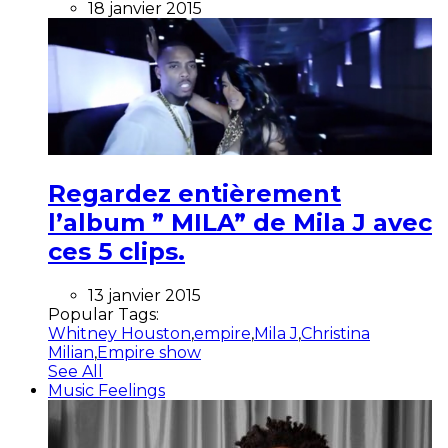
18 janvier 2015
Regardez entièrement
l’album ” MILA” de Mila J avec
ces 5 clips.
13 janvier 2015
Popular Tags:
Whitney Houston
,
empire
,
Mila J
,
Christina
Milian
,
Empire show
See All
Music Feelings