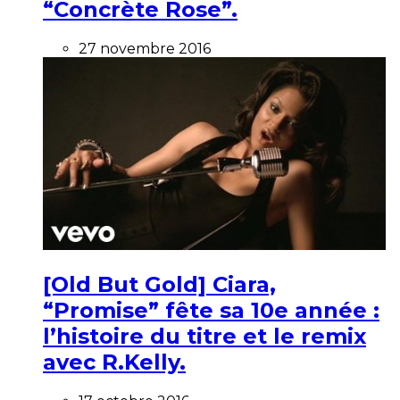
“Concrète Rose”.
27 novembre 2016
[Old But Gold] Ciara,
“Promise” fête sa 10e année :
l’histoire du titre et le remix
avec R.Kelly.