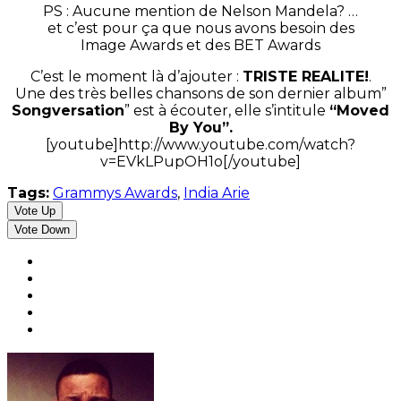
PS : Aucune mention de Nelson Mandela? …
et c’est pour ça que nous avons besoin des
Image Awards et des BET Awards
C’est le moment là d’ajouter :
TRISTE REALITE!
.
Une des très belles chansons de son dernier album”
Songversation
” est à écouter, elle s’intitule
“Moved
By You”.
[youtube]http://www.youtube.com/watch?
v=EVkLPupOH1o[/youtube]
Tags:
Grammys Awards
,
India Arie
Vote Up
Vote Down