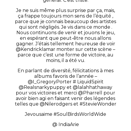
général. C’est triste.
Je ne suis même plus surprise par ça, mais,
ça frappe toujours mon sens de l’équité ,
parce que je connais beaucoup des artistes
qui sont négligés. Je vis dans ce monde .
Nous continuons de venir et jouons le jeu,
en espérant que peut-être nous allons
gagner. J’étais tellement heureuse de voir
@Kendricklamar monter sur cette scène –
parce que c’est une forme de victoire, au
moins, il a été vu.
En parlant de diversité, félicitations à mes
albums favoris de l’année –
@I_GregoryPorter # LiquidSpirit
@Realsnarkypuppy et @lalahhathaway
pour vos victoires et merci @Pharrell pour
avoir bien agi en faisant venir des légendes
telles que @Nilerodgers et #StevieWonder
Jevousaime #SoulBirdsWorldWide
@ IndiaArie