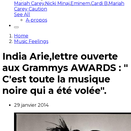
Mariah Carey
,
Nicki Minaj
,
Eminem
,
Cardi B
,
Mariah
Carey Caution
See All
A-propos
Home
Music Feelings
India Arie,lettre ouverte
aux Grammys AWARDS : "
C'est toute la musique
noire qui a été volée".
29 janvier 2014