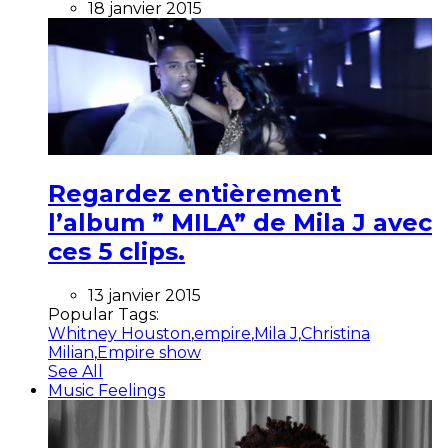
18 janvier 2015
Regardez entièrement
l’album ” MILA” de Mila J avec
ces 5 clips.
13 janvier 2015
Popular Tags:
Whitney Houston
,
empire
,
Mila J
,
Christina
Milian
,
Empire show
See All
Music Feelings