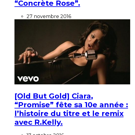
“Concrète Rose”.
27 novembre 2016
[Old But Gold] Ciara,
“Promise” fête sa 10e année :
l’histoire du titre et le remix
avec R.Kelly.