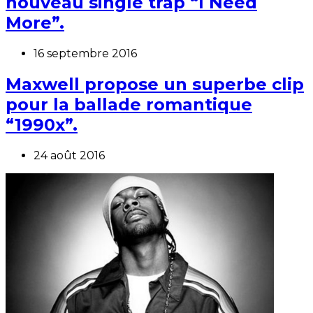
nouveau single trap “I Need
More”.
16 septembre 2016
Maxwell propose un superbe clip
pour la ballade romantique
“1990x”.
24 août 2016