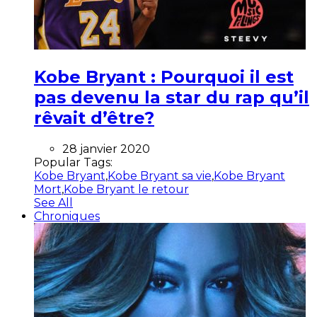
Kobe Bryant : Pourquoi il est
pas devenu la star du rap qu’il
rêvait d’être?
28 janvier 2020
Popular Tags:
Kobe Bryant
,
Kobe Bryant sa vie
,
Kobe Bryant
Mort
,
Kobe Bryant le retour
See All
Chroniques