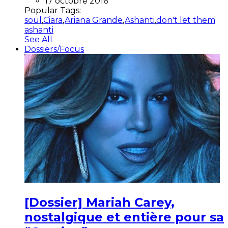
17 octobre 2016
Popular Tags:
soul
,
Ciara
,
Ariana Grande
,
Ashanti
,
don't let them
ashanti
See All
Dossiers/Focus
[Dossier] Mariah Carey,
nostalgique et entière pour sa