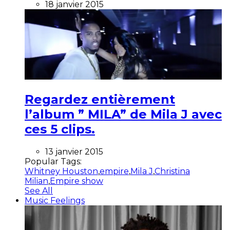
18 janvier 2015
Regardez entièrement
l’album ” MILA” de Mila J avec
ces 5 clips.
13 janvier 2015
Popular Tags:
Whitney Houston
,
empire
,
Mila J
,
Christina
Milian
,
Empire show
See All
Music Feelings