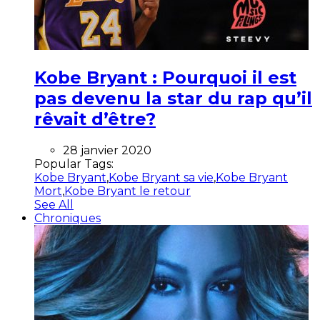
Kobe Bryant : Pourquoi il est
pas devenu la star du rap qu’il
rêvait d’être?
28 janvier 2020
Popular Tags:
Kobe Bryant
,
Kobe Bryant sa vie
,
Kobe Bryant
Mort
,
Kobe Bryant le retour
See All
Chroniques