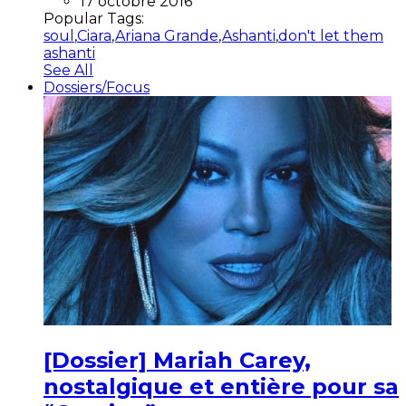
17 octobre 2016
Popular Tags:
soul
,
Ciara
,
Ariana Grande
,
Ashanti
,
don't let them
ashanti
See All
Dossiers/Focus
[Dossier] Mariah Carey,
nostalgique et entière pour sa