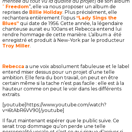
méritée du tout vu la qualité du projet
) de son album
“
Freedom
“, elle va nous proposer un album de
reprises de
Billie Holiday
. Plus précisément, elle
rechantera entièrement l’opus
“Lady Sings the
Blues”
qui date de 1956. Cette année, la légendaire
chanteuse aurait eu 100ans et Rebecca entend lui
rendre hommage de cette manière. L’album a été
enregistré et produit à New-York par le producteur
Troy Miller
.
Rebecca
a une voix absolument fabuleuse et le label
entend miser dessus pour un projet d’une telle
ambition. Elle fera du bon travail, on peut en être
certain même si la tache n’est pas facile : elle est à la
hauteur comme on peut le voir dans les différents
extraits.
[youtube]https://www.youtube.com/watch?
v=i6tAbR6VV90[/youtube]
Il faut maintenant espérer que le public suive. Ce
serait trop dommage qu’on perde une telle
personnalité vocale et c’est ce qui risque d’arriver si