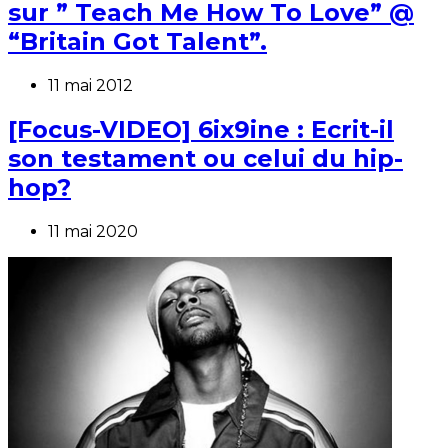
sur ” Teach Me How To Love” @
“Britain Got Talent”.
11 mai 2012
[Focus-VIDEO] 6ix9ine : Ecrit-il
son testament ou celui du hip-
hop?
11 mai 2020