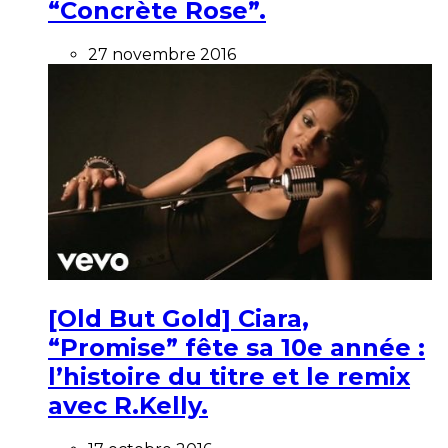
“Concrète Rose”.
27 novembre 2016
[Old But Gold] Ciara,
“Promise” fête sa 10e année :
l’histoire du titre et le remix
avec R.Kelly.