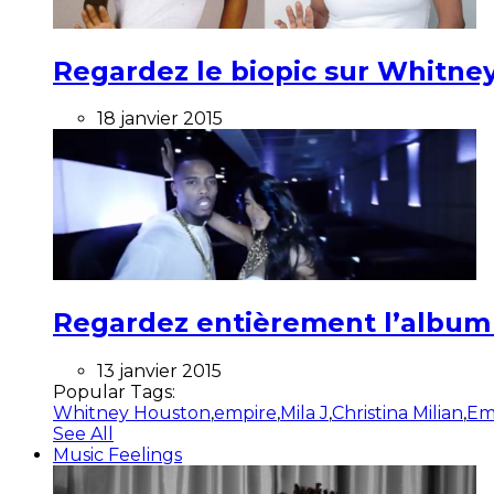
Regardez le biopic sur Whitney
18 janvier 2015
Regardez entièrement l’album ”
13 janvier 2015
Popular Tags:
Whitney Houston
,
empire
,
Mila J
,
Christina Milian
,
Em
See All
Music Feelings