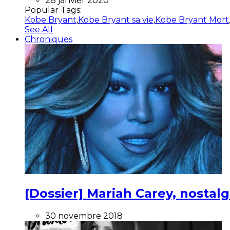
28 janvier 2020
Popular Tags:
Kobe Bryant
,
Kobe Bryant sa vie
,
Kobe Bryant Mort
See All
Chroniques
[Dossier] Mariah Carey, nostalg
30 novembre 2018