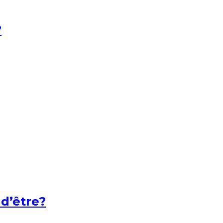
?
 d’être?