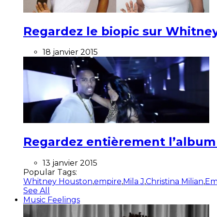
Regardez le biopic sur Whitney
18 janvier 2015
Regardez entièrement l’album ”
13 janvier 2015
Popular Tags:
Whitney Houston
,
empire
,
Mila J
,
Christina Milian
,
Em
See All
Music Feelings