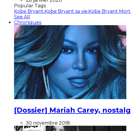
28 janvier 2020
Popular Tags:
Kobe Bryant
,
Kobe Bryant sa vie
,
Kobe Bryant Mort
See All
Chroniques
[Dossier] Mariah Carey, nostalg
30 novembre 2018