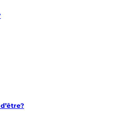
?
 d’être?