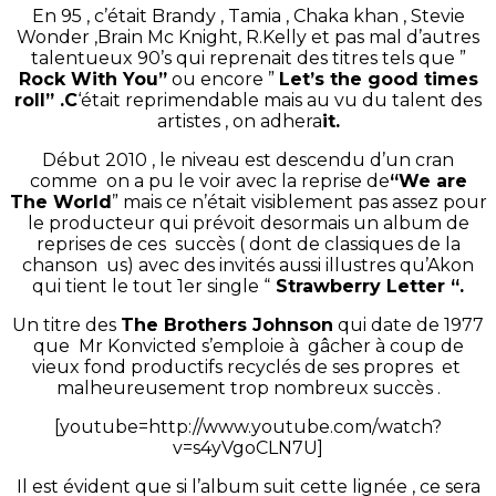
En 95 , c’était Brandy , Tamia , Chaka khan , Stevie
Wonder ,Brain Mc Knight, R.Kelly et pas mal d’autres
talentueux 90’s qui reprenait des titres tels que ”
Rock With You”
ou encore ”
Let’s the good times
roll” .C
‘était reprimendable mais au vu du talent des
artistes , on adhera
it.
Début 2010 , le niveau est descendu d’un cran
comme on a pu le voir avec la reprise de
“We are
The World
” mais ce n’était visiblement pas assez pour
le producteur qui prévoit desormais un album de
reprises de ces succès ( dont de classiques de la
chanson us) avec des invités aussi illustres qu’Akon
qui tient le tout 1er single “
Strawberry Letter “.
Un titre des
The Brothers Johnson
qui date de 1977
que Mr Konvicted s’emploie à gâcher à coup de
vieux fond productifs recyclés de ses propres et
malheureusement trop nombreux succès .
[youtube=http://www.youtube.com/watch?
v=s4yVgoCLN7U]
Il est évident que si l’album suit cette lignée , ce sera