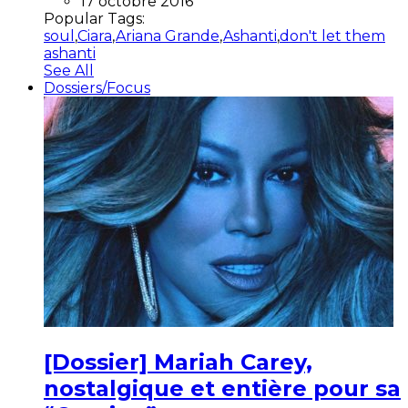
17 octobre 2016
Popular Tags:
soul
,
Ciara
,
Ariana Grande
,
Ashanti
,
don't let them
ashanti
See All
Dossiers/Focus
[Dossier] Mariah Carey,
nostalgique et entière pour sa