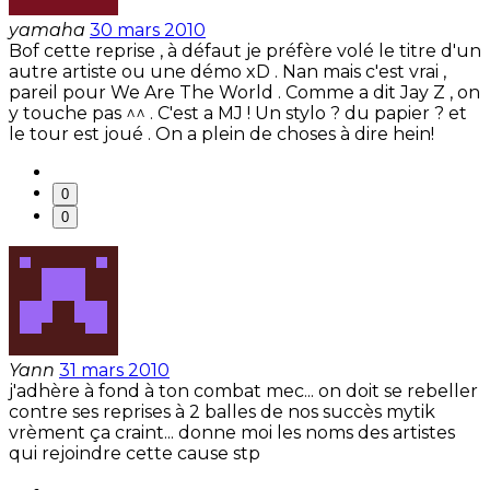
yamaha
30 mars 2010
Bof cette reprise , à défaut je préfère volé le titre d'un
autre artiste ou une démo xD . Nan mais c'est vrai ,
pareil pour We Are The World . Comme a dit Jay Z , on
y touche pas ^^ . C'est a MJ ! Un stylo ? du papier ? et
le tour est joué . On a plein de choses à dire hein!
0
0
Yann
31 mars 2010
j'adhère à fond à ton combat mec... on doit se rebeller
contre ses reprises à 2 balles de nos succès mytik
vrèment ça craint... donne moi les noms des artistes
qui rejoindre cette cause stp