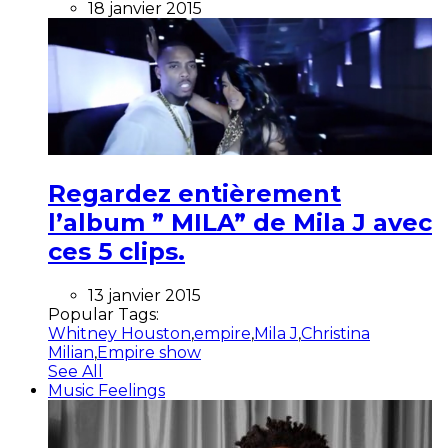
18 janvier 2015
Regardez entièrement
l’album ” MILA” de Mila J avec
ces 5 clips.
13 janvier 2015
Popular Tags:
Whitney Houston
,
empire
,
Mila J
,
Christina
Milian
,
Empire show
See All
Music Feelings