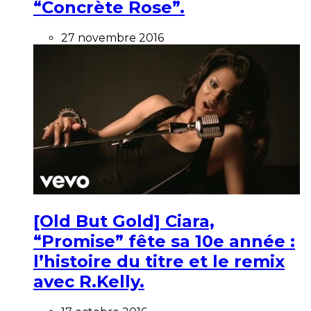
“Concrète Rose”.
27 novembre 2016
[Old But Gold] Ciara,
“Promise” fête sa 10e année :
l’histoire du titre et le remix
avec R.Kelly.