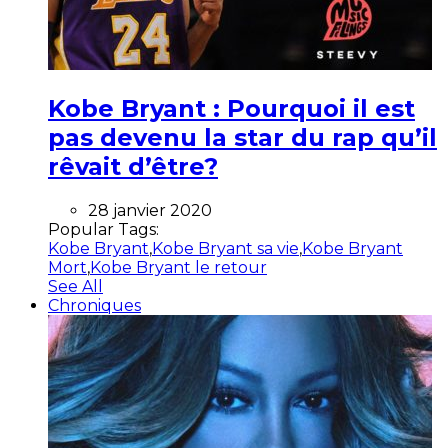
Kobe Bryant : Pourquoi il est
pas devenu la star du rap qu’il
rêvait d’être?
28 janvier 2020
Popular Tags:
Kobe Bryant
,
Kobe Bryant sa vie
,
Kobe Bryant
Mort
,
Kobe Bryant le retour
See All
Chroniques