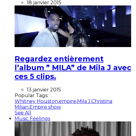
18 janvier 2015
Regardez entièrement
l’album ” MILA” de Mila J avec
ces 5 clips.
13 janvier 2015
Popular Tags:
Whitney Houston
,
empire
,
Mila J
,
Christina
Milian
,
Empire show
See All
Music Feelings