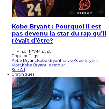
Kobe Bryant : Pourquoi il est
pas devenu la star du rap qu’il
rêvait d’être?
28 janvier 2020
Popular Tags:
Kobe Bryant
,
Kobe Bryant sa vie
,
Kobe Bryant
Mort
,
Kobe Bryant le retour
See All
Chroniques