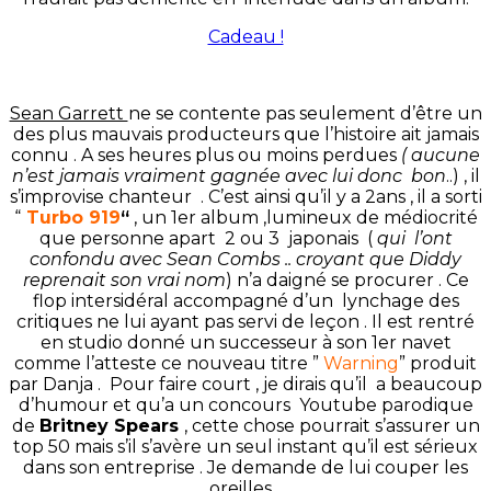
Cadeau !
Sean Garrett
ne se contente pas seulement d’être un
des plus mauvais producteurs que l’histoire ait jamais
connu . A ses heures plus ou moins perdues
( aucune
n’est jamais vraiment gagnée avec lui donc bon
..) , il
s’improvise chanteur . C’est ainsi qu’il y a 2ans , il a sorti
“
Turbo 919
“
, un 1er album ,lumineux de médiocrité
que personne apart 2 ou 3 japonais (
qui l’ont
confondu avec Sean Combs .. croyant que Diddy
reprenait son vrai nom
) n’a daigné se procurer . Ce
flop intersidéral accompagné d’un lynchage des
critiques ne lui ayant pas servi de leçon . Il est rentré
en studio donné un successeur à son 1er navet
comme l’atteste ce nouveau titre ”
Warning
” produit
par Danja . Pour faire court , je dirais qu’il a beaucoup
d’humour et qu’a un concours Youtube parodique
de
Britney Spears
, cette chose pourrait s’assurer un
top 50 mais s’il s’avère un seul instant qu’il est sérieux
dans son entreprise . Je demande de lui couper les
oreilles ..