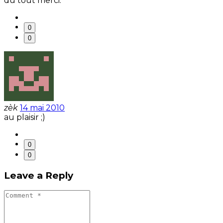
du tout merci.
0
0
zèk
14 mai 2010
au plaisir ;)
0
0
Leave a Reply