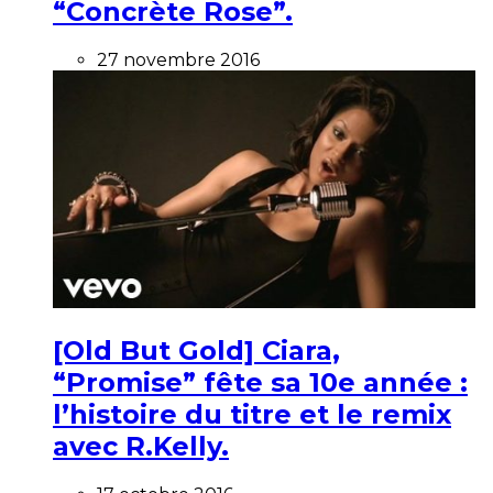
“Concrète Rose”.
27 novembre 2016
[Old But Gold] Ciara,
“Promise” fête sa 10e année :
l’histoire du titre et le remix
avec R.Kelly.