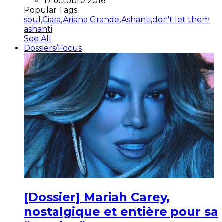
17 octobre 2016
Popular Tags:
soul
,
Ciara
,
Ariana Grande
,
Ashanti
,
don't let them
ashanti
See All
Dossiers/Focus
[Dossier] Mariah Carey,
nostalgique et entière pour sa