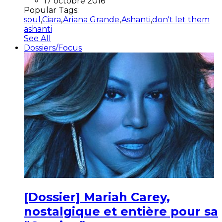
17 octobre 2016
Popular Tags:
soul
,
Ciara
,
Ariana Grande
,
Ashanti
,
don't let them
ashanti
See All
Dossiers/Focus
[Dossier] Mariah Carey,
nostalgique et entière pour sa