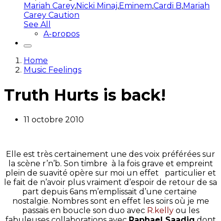
Mariah Carey
,
Nicki Minaj
,
Eminem
,
Cardi B
,
Mariah
Carey Caution
See All
A-propos
Home
Music Feelings
Truth Hurts is back!
11 octobre 2010
Elle est très certainement une des voix préférées sur
la scène r’n’b. Son timbre à la fois grave et empreint
plein de suavité opère sur moi un effet particulier et
le fait de n’avoir plus vraiment d’espoir de retour de sa
part depuis 6ans m’emplissait d’une certaine
nostalgie. Nombres sont en effet les soirs où je me
passais en boucle son duo avec
R.kelly
ou les
fabuleuses collaborations avec
Raphael Saadiq
dont