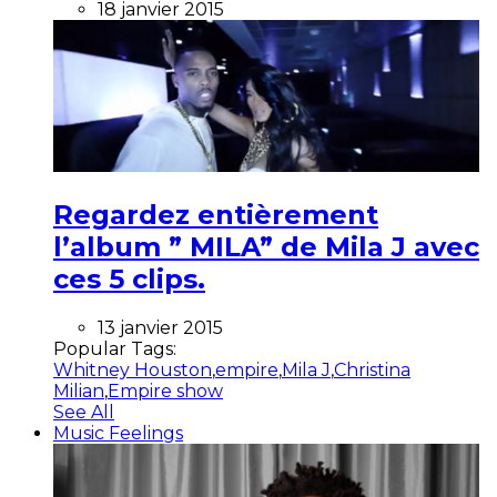
18 janvier 2015
Regardez entièrement
l’album ” MILA” de Mila J avec
ces 5 clips.
13 janvier 2015
Popular Tags:
Whitney Houston
,
empire
,
Mila J
,
Christina
Milian
,
Empire show
See All
Music Feelings