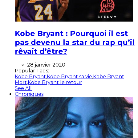
Kobe Bryant : Pourquoi il est
pas devenu la star du rap qu’il
rêvait d’être?
28 janvier 2020
Popular Tags:
Kobe Bryant
,
Kobe Bryant sa vie
,
Kobe Bryant
Mort
,
Kobe Bryant le retour
See All
Chroniques