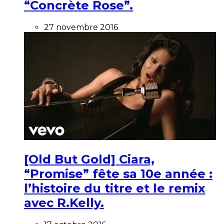
“Concrète Rose”.
27 novembre 2016
[Old But Gold] Ciara,
“Promise” fête sa 10e année :
l’histoire du titre et le remix
avec R.Kelly.