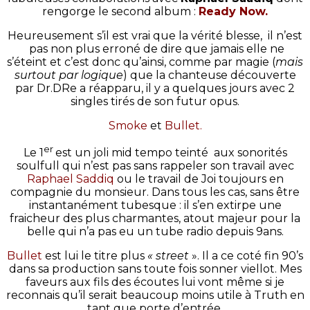
rengorge le second album :
Ready Now.
Heureusement s’il est vrai que la vérité blesse, il n’est
pas non plus erroné de dire que jamais elle ne
s’éteint et c’est donc qu’ainsi, comme par magie (
mais
surtout par logique
) que la chanteuse découverte
par Dr.DRe a réapparu, il y a quelques jours avec 2
singles tirés de son futur opus.
Smoke
et
Bullet.
er
Le 1
est un joli mid tempo teinté aux sonorités
soulfull qui n’est pas sans rappeler son travail avec
Raphael Saddiq
ou le travail de Joi toujours en
compagnie du monsieur. Dans tous les cas, sans être
instantanément tubesque : il s’en extirpe une
fraicheur des plus charmantes, atout majeur pour la
belle qui n’a pas eu un tube radio depuis 9ans.
Bullet
est lui le titre plus
« street
». Il a ce coté fin 90’s
dans sa production sans toute fois sonner viellot. Mes
faveurs aux fils des écoutes lui vont même si je
reconnais qu’il serait beaucoup moins utile à Truth en
tant que porte d’entrée.