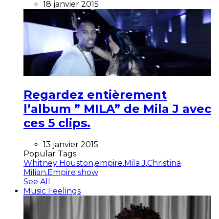
18 janvier 2015
Regardez entièrement
l’album ” MILA” de Mila J avec
ces 5 clips.
13 janvier 2015
Popular Tags:
Whitney Houston
,
empire
,
Mila J
,
Christina
Milian
,
Empire show
See All
Music Feelings