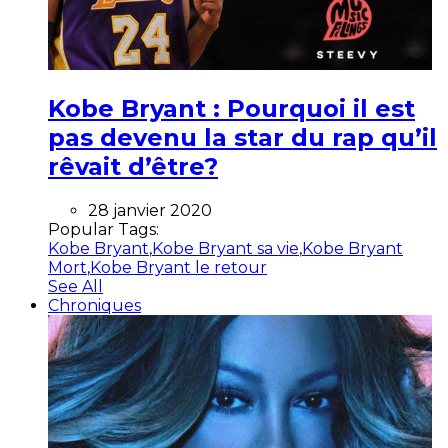
Kobe Bryant : Pourquoi il est
pas devenu la star du rap qu’il
rêvait d’être?
28 janvier 2020
Popular Tags:
Kobe Bryant
,
Kobe Bryant sa vie
,
Kobe Bryant
Mort
,
Kobe Bryant le retour
See All
Chroniques