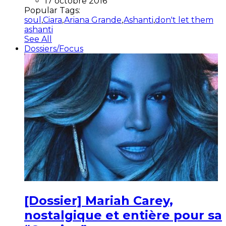
17 octobre 2016
Popular Tags:
soul
,
Ciara
,
Ariana Grande
,
Ashanti
,
don't let them
ashanti
See All
Dossiers/Focus
[Dossier] Mariah Carey,
nostalgique et entière pour sa