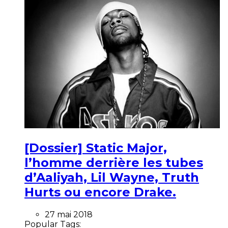
[Dossier] Static Major,
l’homme derrière les tubes
d’Aaliyah, Lil Wayne, Truth
Hurts ou encore Drake.
27 mai 2018
Popular Tags: