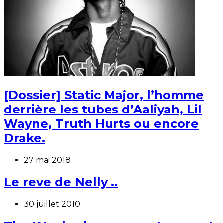
[Dossier] Static Major, l’homme
derrière les tubes d’Aaliyah, Lil
Wayne, Truth Hurts ou encore
Drake.
27 mai 2018
Le reve de Nelly ..
30 juillet 2010