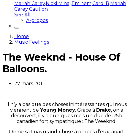
Mariah Carey
,
Nicki Minaj
,
Eminem
,
Cardi B
,
Mariah
Carey Caution
See All
A-propos
Home
Music Feelings
The Weeknd - House Of
Balloons.
27 mars 2011
Il n’y a pas que des choses inintéressantes qui nous
viennent de
Young Money
. Grace à
Drake
, on a
découvert, il y a quelques mois un duo de R&b
canadien fort sympathique : The Weeknd.
On ne sait pas grand-chose à propos d’eux, apart