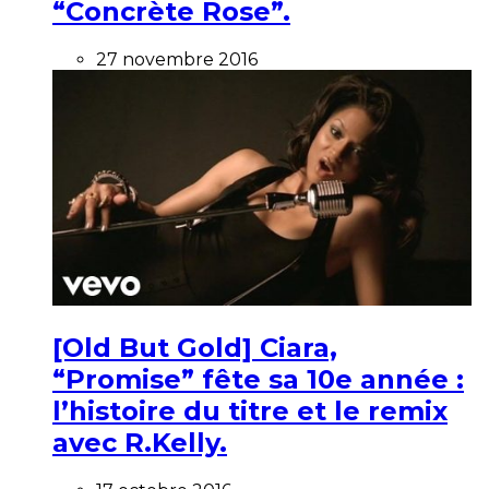
“Concrète Rose”.
27 novembre 2016
[Old But Gold] Ciara,
“Promise” fête sa 10e année :
l’histoire du titre et le remix
avec R.Kelly.