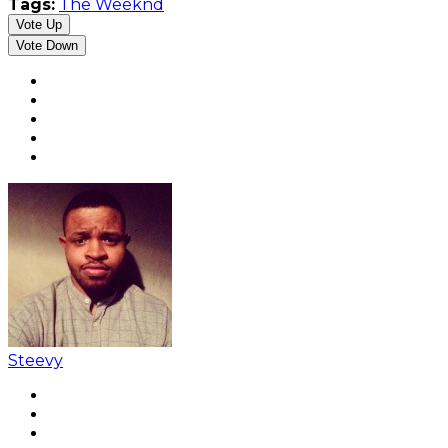
Tags:
The Weeknd
Vote Up
Vote Down
Steevy