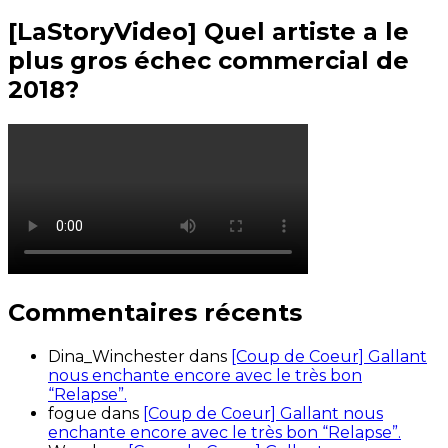
[LaStoryVideo] Quel artiste a le
plus gros échec commercial de
2018?
Commentaires récents
Dina_Winchester
dans
[Coup de Coeur] Gallant
nous enchante encore avec le très bon
“Relapse”.
fogue
dans
[Coup de Coeur] Gallant nous
enchante encore avec le très bon “Relapse”.