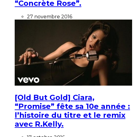
“Concrète Rose”.
27 novembre 2016
[Old But Gold] Ciara,
“Promise” fête sa 10e année :
l’histoire du titre et le remix
avec R.Kelly.