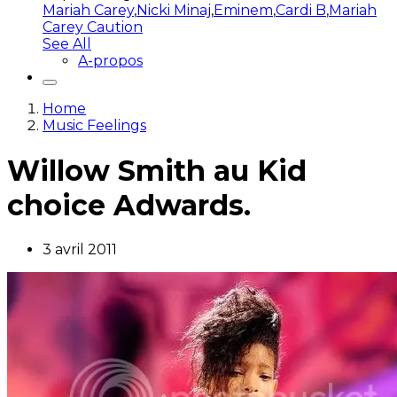
Mariah Carey
,
Nicki Minaj
,
Eminem
,
Cardi B
,
Mariah
Carey Caution
See All
A-propos
Home
Music Feelings
Willow Smith au Kid
choice Adwards.
3 avril 2011