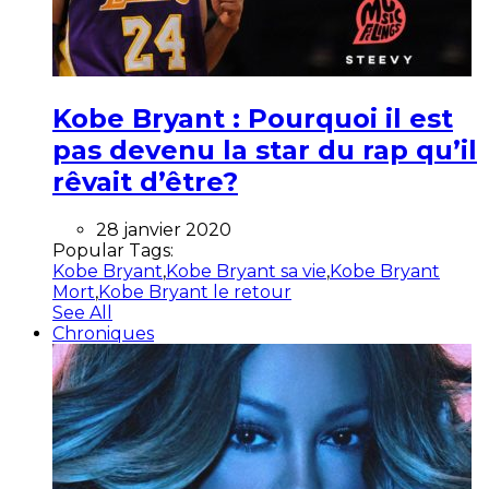
Kobe Bryant : Pourquoi il est
pas devenu la star du rap qu’il
rêvait d’être?
28 janvier 2020
Popular Tags:
Kobe Bryant
,
Kobe Bryant sa vie
,
Kobe Bryant
Mort
,
Kobe Bryant le retour
See All
Chroniques