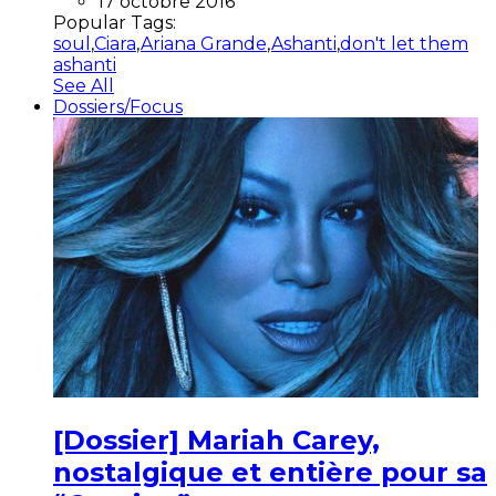
17 octobre 2016
Popular Tags:
soul
,
Ciara
,
Ariana Grande
,
Ashanti
,
don't let them
ashanti
See All
Dossiers/Focus
[Dossier] Mariah Carey,
nostalgique et entière pour sa