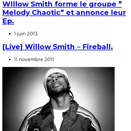
WIllow Smith forme le groupe ”
Melody Chaotic” et annonce leur
Ep.
1 juin 2013
[Live] Willow Smith – Fireball.
11 novembre 2011