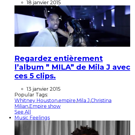
18 janvier 2015
Regardez entièrement
l’album ” MILA” de Mila J avec
ces 5 clips.
13 janvier 2015
Popular Tags:
Whitney Houston
,
empire
,
Mila J
,
Christina
Milian
,
Empire show
See All
Music Feelings