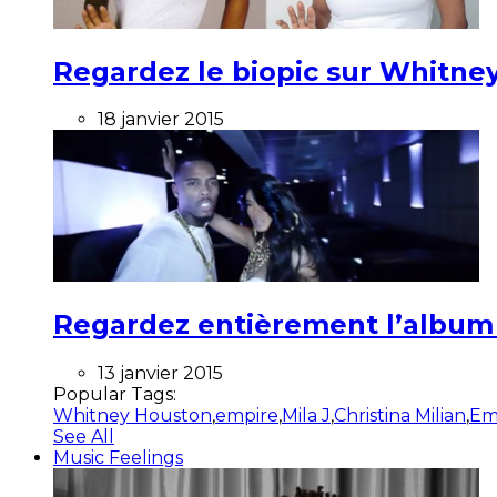
Regardez le biopic sur Whitney
18 janvier 2015
Regardez entièrement l’album ”
13 janvier 2015
Popular Tags:
Whitney Houston
,
empire
,
Mila J
,
Christina Milian
,
Em
See All
Music Feelings