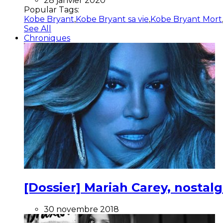
28 janvier 2020
Popular Tags:
Kobe Bryant
,
Kobe Bryant sa vie
,
Kobe Bryant Mort
See All
Chroniques
[Dossier] Mariah Carey, nostalg
30 novembre 2018