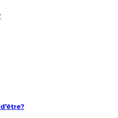
?
 d’être?