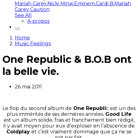
Mariah Carey
,
Nicki Minaj
,
Eminem
,
Cardi B
,
Mariah
Carey Caution
See All
A-propos
Home
Music Feelings
One Republic & B.O.B ont
la belle vie.
26 mai 2011
Le flop du second album de
One Republi
c est un des
plus immérités de ses dernières années.
Good Life
est un album solide, frais et franchement bien rédigé,
il y avait moyen pour eux d’exploser en l’abscence de
Coldplay
et c’est vraiment dommage que ça ne se
soit pas fait.