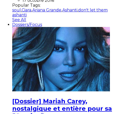
17 octobre 2016
Popular Tags:
soul
,
Ciara
,
Ariana Grande
,
Ashanti
,
don't let them
ashanti
See All
Dossiers/Focus
[Dossier] Mariah Carey,
nostalgique et entière pour sa