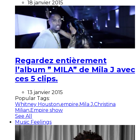
18 janvier 2015
Regardez entièrement
l’album ” MILA” de Mila J avec
ces 5 clips.
13 janvier 2015
Popular Tags:
Whitney Houston
,
empire
,
Mila J
,
Christina
Milian
,
Empire show
See All
Music Feelings