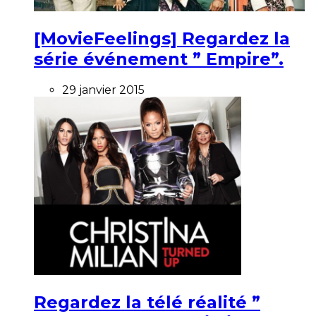
[MovieFeelings] Regardez la
série événement ” Empire”.
29 janvier 2015
Regardez la télé réalité ”