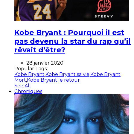
Kobe Bryant : Pourquoi il est
pas devenu la star du rap qu’il
rêvait d’être?
28 janvier 2020
Popular Tags:
Kobe Bryant
,
Kobe Bryant sa vie
,
Kobe Bryant
Mort
,
Kobe Bryant le retour
See All
Chroniques