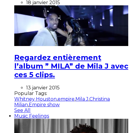
18 janvier 2015
Regardez entièrement
l’album ” MILA” de Mila J avec
ces 5 clips.
13 janvier 2015
Popular Tags:
Whitney Houston
,
empire
,
Mila J
,
Christina
Milian
,
Empire show
See All
Music Feelings