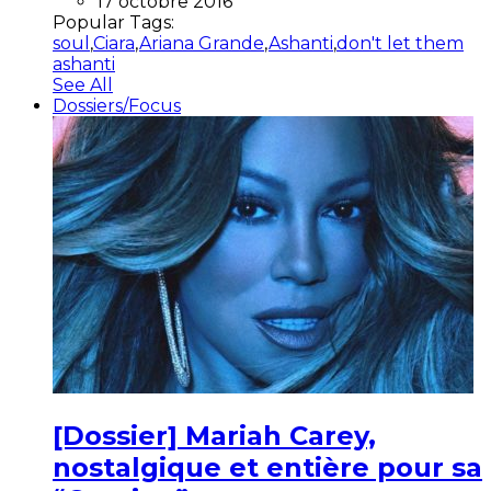
17 octobre 2016
Popular Tags:
soul
,
Ciara
,
Ariana Grande
,
Ashanti
,
don't let them
ashanti
See All
Dossiers/Focus
[Dossier] Mariah Carey,
nostalgique et entière pour sa