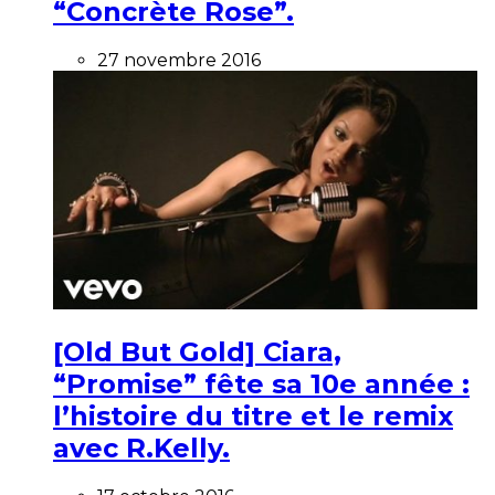
“Concrète Rose”.
27 novembre 2016
[Old But Gold] Ciara,
“Promise” fête sa 10e année :
l’histoire du titre et le remix
avec R.Kelly.