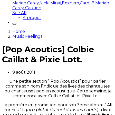
Mariah Carey
,
Nicki Minaj
,
Eminem
,
Cardi B
,
Mariah
Carey Caution
See All
A-propos
Home
Music Feelings
[Pop Acoutics] Colbie
Caillat & Pixie Lott.
9 août 2011
Une petite section ” Pop Acoustics” pour parler
comme son nom l’indique des lives des chanteuses
ou chanteuses pop en acoustique. Cette semaine, je
commence avec Colbie Caillat et Pixie Lott.
La première en promotion pour son 3eme album ” All
For You” (
qui a plutot du mal dans les chart
s) a livré
un mash up. Elle a en effet mixé le titre ”
Break Eve
n