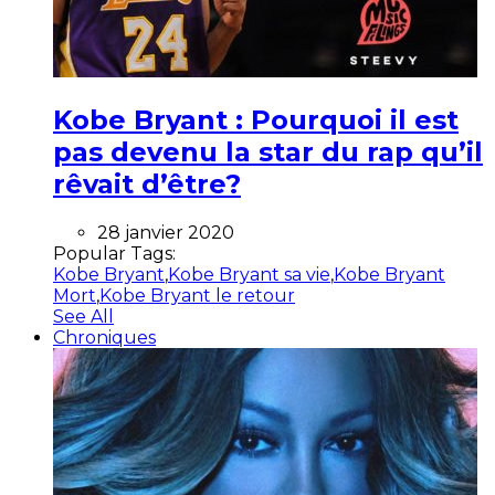
Kobe Bryant : Pourquoi il est
pas devenu la star du rap qu’il
rêvait d’être?
28 janvier 2020
Popular Tags:
Kobe Bryant
,
Kobe Bryant sa vie
,
Kobe Bryant
Mort
,
Kobe Bryant le retour
See All
Chroniques