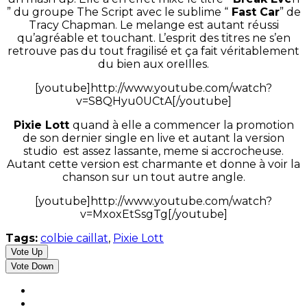
” du groupe The Script avec le sublime “
Fast Car
” de
Tracy Chapman. Le melange est autant réussi
qu’agréable et touchant. L’esprit des titres ne s’en
retrouve pas du tout fragilisé et ça fait véritablement
du bien aux oreIlles.
[youtube]http://www.youtube.com/watch?
v=S8QHyu0UCtA[/youtube]
Pixie Lott
quand à elle a commencer la promotion
de son dernier single en live et autant la version
studio est assez lassante, meme si accrocheuse.
Autant cette version est charmante et donne à voir la
chanson sur un tout autre angle.
[youtube]http://www.youtube.com/watch?
v=MxoxEtSsgTg[/youtube]
Tags:
colbie caillat
,
Pixie Lott
Vote Up
Vote Down