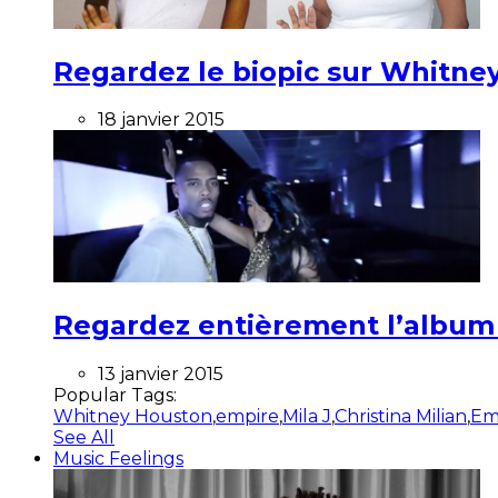
Regardez le biopic sur Whitney
18 janvier 2015
Regardez entièrement l’album ”
13 janvier 2015
Popular Tags:
Whitney Houston
,
empire
,
Mila J
,
Christina Milian
,
Em
See All
Music Feelings