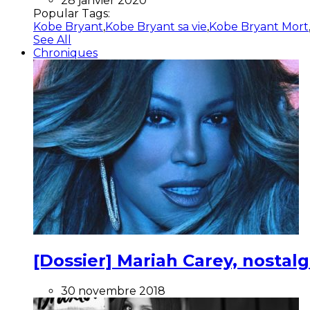
28 janvier 2020
Popular Tags:
Kobe Bryant
,
Kobe Bryant sa vie
,
Kobe Bryant Mort
See All
Chroniques
[Dossier] Mariah Carey, nostalg
30 novembre 2018