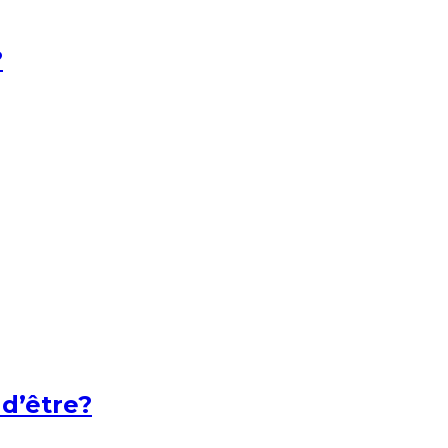
?
 d’être?