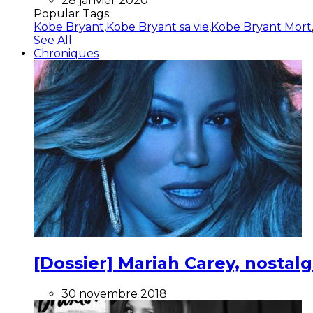
28 janvier 2020
Popular Tags:
Kobe Bryant
,
Kobe Bryant sa vie
,
Kobe Bryant Mort
See All
Chroniques
[Dossier] Mariah Carey, nostalg
30 novembre 2018