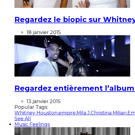
Regardez le biopic sur Whitney
18 janvier 2015
Regardez entièrement l’album ”
13 janvier 2015
Popular Tags:
Whitney Houston
,
empire
,
Mila J
,
Christina Milian
,
Em
See All
Music Feelings