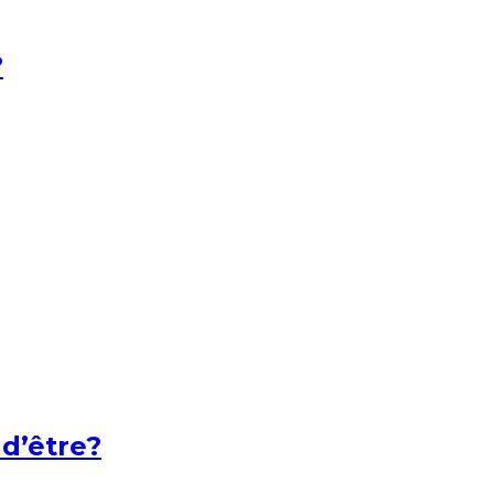
?
 d’être?