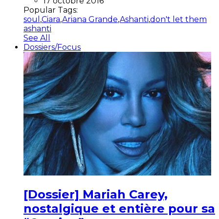
17 octobre 2016
Popular Tags:
soul
,
Ciara
,
Ariana Grande
,
Ashanti
,
don't let them
ashanti
See All
Dossiers/Focus
[Dossier] Mariah Carey,
nostalgique et entière pour sa