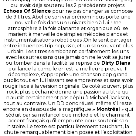
qui avait déjà soutenu les 2 précédents projets.
Echoes Of Silence
pour ne pas changer se compose
de 9 titres. Abel de son vrai prénom nous porte une
nouvelle fois dans un univers bien à lui. Une
atmosphère à la fois planante et organique où se
marient à merveille de simples mélodies pianos et
instrumentalisations robotiques .On le sent partager
entre influences trip hop, r&b, et un son souvent plus
urbain. Les titres s’emboitent parfaitement les uns
avec les autres sans que jamais on ne le voit se jurer
ou tomber dans la facilité, sa reprise de
Dirty Diana
qui lance la compile en est la meilleure preuve. Il
décomplexe, s’approprie une chanson pop grand
public tout en lui laissant ses empreintes et sans avoir
rougir face à la version originale. Ce coté souvent plus
rock, plus déchainé donne une passion au titre qui
n’aurait certainement pas déplu à Michael Jackson,
tout au contraire. Un DD donc réussi même s’il reste
encore en dessous de la magnifique
» Montréal
» qui
séduit par sa mélancolique mélodie et le charmant
accent français qu’il emprunte pour soutenir son
histoire. Le texte est particulièrement touchant, la
chute remarquablement bien posée et l’exploitation