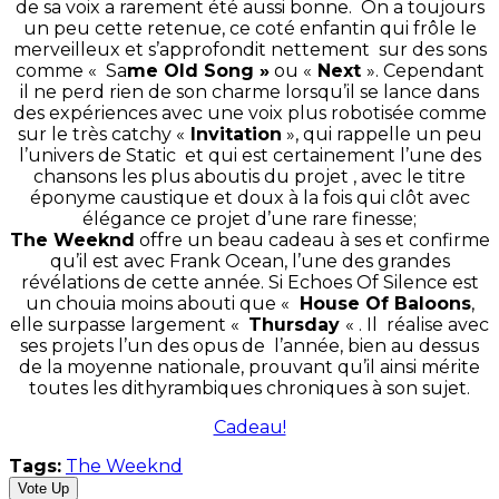
de sa voix a rarement été aussi bonne. On a toujours
un peu cette retenue, ce coté enfantin qui frôle le
merveilleux et s’approfondit nettement sur des sons
comme « Sa
me Old Song »
ou «
Next
». Cependant
il ne perd rien de son charme lorsqu’il se lance dans
des expériences avec une voix plus robotisée comme
sur le très catchy «
Invitation
», qui rappelle un peu
l’univers de Static et qui est certainement l’une des
chansons les plus aboutis du projet , avec le titre
éponyme caustique et doux à la fois qui clôt avec
élégance ce projet d’une rare finesse;
The Weeknd
offre un beau cadeau à ses et confirme
qu’il est avec Frank Ocean, l’une des grandes
révélations de cette année. Si Echoes Of Silence est
un chouia moins abouti que «
House Of Baloons
,
elle surpasse largement «
Thursday
« . Il réalise avec
ses projets l’un des opus de l’année, bien au dessus
de la moyenne nationale, prouvant qu’il ainsi mérite
toutes les dithyrambiques chroniques à son sujet.
Cadeau!
Tags:
The Weeknd
Vote Up