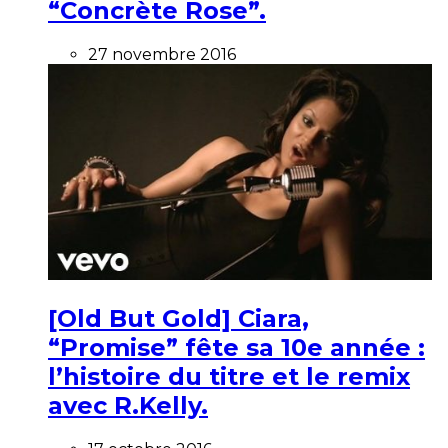
“Concrète Rose”.
27 novembre 2016
[Old But Gold] Ciara,
“Promise” fête sa 10e année :
l’histoire du titre et le remix
avec R.Kelly.