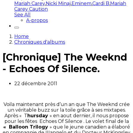
Mariah Carey
,
Nicki Minaj
,
Eminem
,
Cardi B
,
Mariah
Carey Caution
See All
A-propos
Home
Chroniques d'albums
[Chronique] The Weeknd
- Echoes Of Silence.
22 décembre 2011
Voila maintenant près d’un an que The Weeknd crée
un véritable buzz sur la toile grâce à ses mixtapes.
Après « T
hursday
» en aout dernier, il nous propose
pour les fêtes Echoes Of Silence . Le volet final de la
« Balloon Trilogy
» que le jeune canadien a élaboré
en compagnie de IIIangelo et du Docteur McKingsley