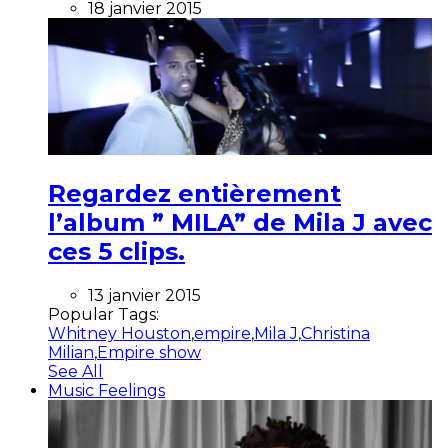
18 janvier 2015
Regardez entièrement
l’album ” MILA” de Mila J avec
ces 5 clips.
13 janvier 2015
Popular Tags:
Whitney Houston
,
empire
,
Mila J
,
Christina
Milian
,
Empire show
See All
Music Feelings