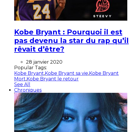
Kobe Bryant : Pourquoi il est
pas devenu la star du rap qu’il
rêvait d’être?
28 janvier 2020
Popular Tags:
Kobe Bryant
,
Kobe Bryant sa vie
,
Kobe Bryant
Mort
,
Kobe Bryant le retour
See All
Chroniques