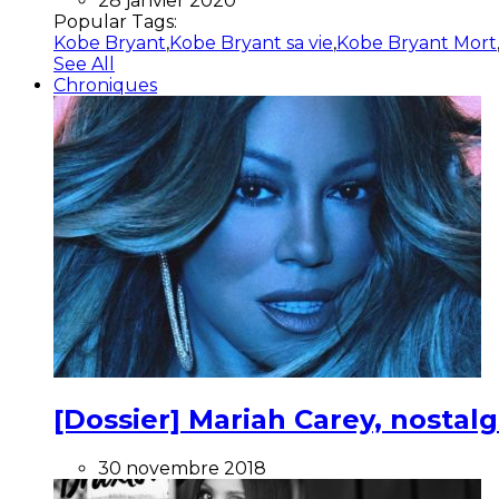
28 janvier 2020
Popular Tags:
Kobe Bryant
,
Kobe Bryant sa vie
,
Kobe Bryant Mort
See All
Chroniques
[Dossier] Mariah Carey, nostalg
30 novembre 2018