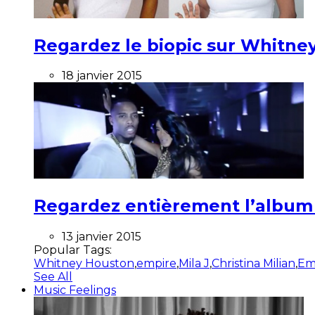
Regardez le biopic sur Whitney
18 janvier 2015
Regardez entièrement l’album ”
13 janvier 2015
Popular Tags:
Whitney Houston
,
empire
,
Mila J
,
Christina Milian
,
Em
See All
Music Feelings