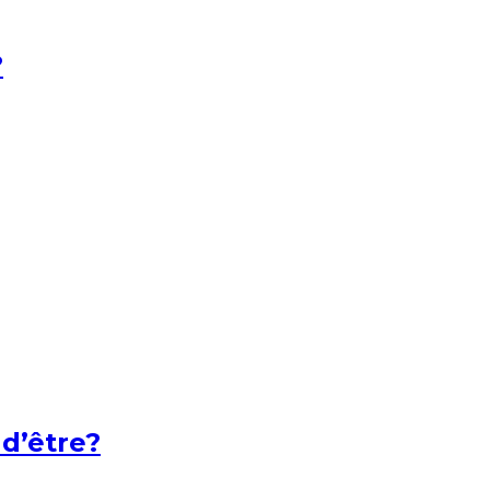
?
 d’être?