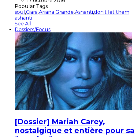
17 octobre 2016
Popular Tags:
soul
,
Ciara
,
Ariana Grande
,
Ashanti
,
don't let them
ashanti
See All
Dossiers/Focus
[Dossier] Mariah Carey,
nostalgique et entière pour sa