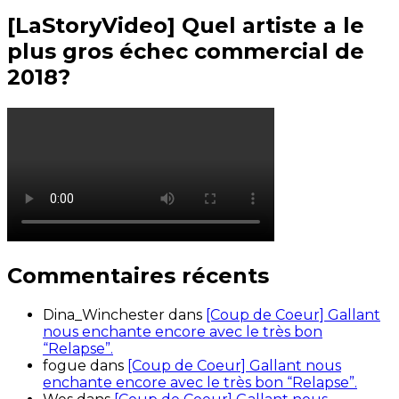
[LaStoryVideo] Quel artiste a le
plus gros échec commercial de
2018?
Commentaires récents
Dina_Winchester
dans
[Coup de Coeur] Gallant
nous enchante encore avec le très bon
“Relapse”.
fogue
dans
[Coup de Coeur] Gallant nous
enchante encore avec le très bon “Relapse”.