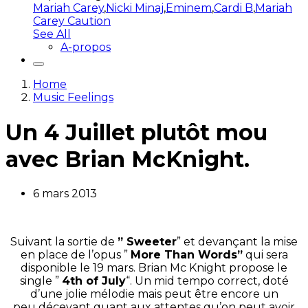
Mariah Carey
,
Nicki Minaj
,
Eminem
,
Cardi B
,
Mariah
Carey Caution
See All
A-propos
Home
Music Feelings
Un 4 Juillet plutôt mou
avec Brian McKnight.
6 mars 2013
Suivant la sortie de
” Sweeter
” et devançant la mise
en place de l’opus ”
More Than Words”
qui sera
disponible le 19 mars. Brian Mc Knight propose le
single ”
4th of July
“. Un mid tempo correct, doté
d’une jolie mélodie mais peut être encore un
peu décevant quant aux attentes qu’on peut avoir