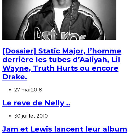
[Dossier] Static Major, l’homme
derrière les tubes d’Aaliyah, Lil
Wayne, Truth Hurts ou encore
Drake.
27 mai 2018
Le reve de Nelly ..
30 juillet 2010
Jam et Lewis lancent leur album