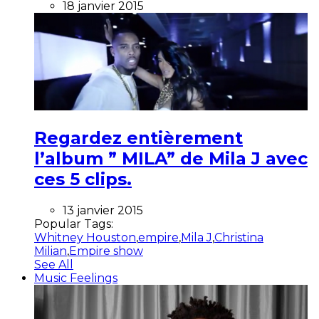
18 janvier 2015
Regardez entièrement
l’album ” MILA” de Mila J avec
ces 5 clips.
13 janvier 2015
Popular Tags:
Whitney Houston
,
empire
,
Mila J
,
Christina
Milian
,
Empire show
See All
Music Feelings