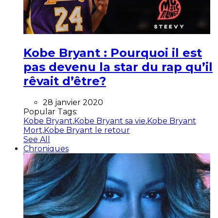
Kobe Bryant : Pourquoi il est
pas devenu la star du rap qu’il
rêvait d’être?
28 janvier 2020
Popular Tags:
Kobe Bryant
,
Kobe Bryant sa vie
,
Kobe Bryant
Mort
,
Kobe Bryant le retour
See All
Chroniques