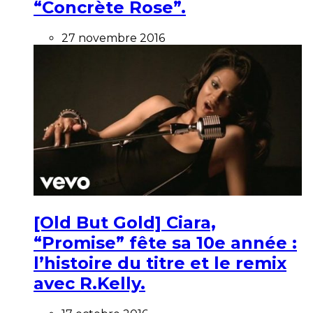
“Concrète Rose”.
27 novembre 2016
[Old But Gold] Ciara,
“Promise” fête sa 10e année :
l’histoire du titre et le remix
avec R.Kelly.