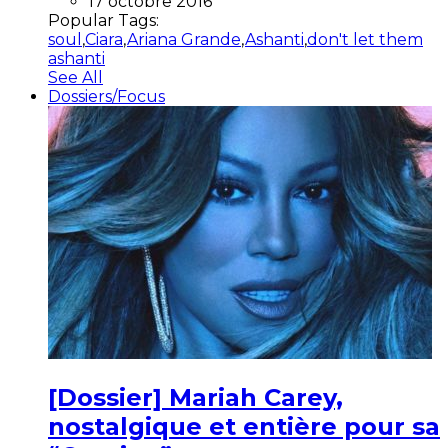
17 octobre 2016
Popular Tags:
soul
,
Ciara
,
Ariana Grande
,
Ashanti
,
don't let them
ashanti
See All
Dossiers/Focus
[Dossier] Mariah Carey,
nostalgique et entière pour sa