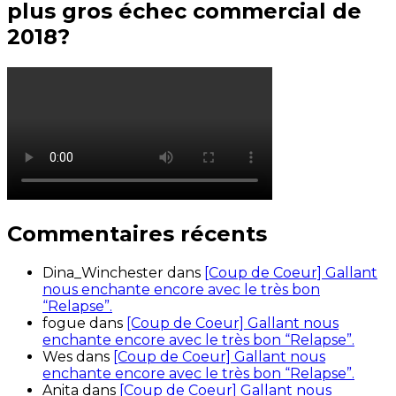
plus gros échec commercial de
2018?
Commentaires récents
Dina_Winchester
dans
[Coup de Coeur] Gallant
nous enchante encore avec le très bon
“Relapse”.
fogue
dans
[Coup de Coeur] Gallant nous
enchante encore avec le très bon “Relapse”.
Wes
dans
[Coup de Coeur] Gallant nous
enchante encore avec le très bon “Relapse”.
Anita
dans
[Coup de Coeur] Gallant nous