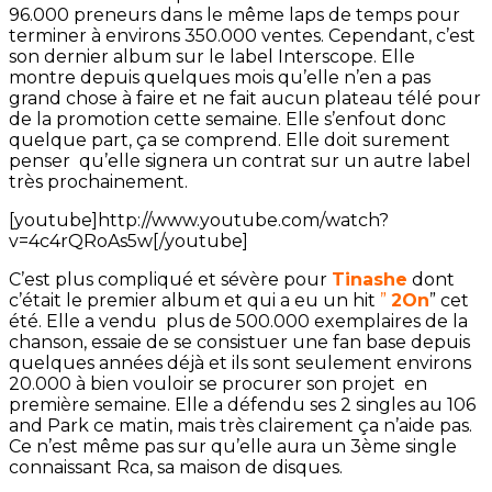
96.000 preneurs dans le même laps de temps pour
terminer à environs 350.000 ventes. Cependant, c’est
son dernier album sur le label Interscope. Elle
montre depuis quelques mois qu’elle n’en a pas
grand chose à faire et ne fait aucun plateau télé pour
de la promotion cette semaine. Elle s’enfout donc
quelque part, ça se comprend. Elle doit surement
penser qu’elle signera un contrat sur un autre label
très prochainement.
[youtube]http://www.youtube.com/watch?
v=4c4rQRoAs5w[/youtube]
C’est plus compliqué et sévère pour
Tinashe
dont
c’était le premier album et qui a eu un hit
”
2On
” cet
été. Elle a vendu plus de 500.000 exemplaires de la
chanson, essaie de se consistuer une fan base depuis
quelques années déjà et ils sont seulement environs
20.000 à bien vouloir se procurer son projet en
première semaine. Elle a défendu ses 2 singles au 106
and Park ce matin, mais très clairement ça n’aide pas.
Ce n’est même pas sur qu’elle aura un 3ème single
connaissant Rca, sa maison de disques.