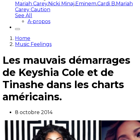
Mariah Carey
,
Nicki Minaj
,
Eminem
,
Cardi B
,
Mariah
Carey Caution
See All
A-propos
Home
Music Feelings
Les mauvais démarrages
de Keyshia Cole et de
Tinashe dans les charts
américains.
8 octobre 2014