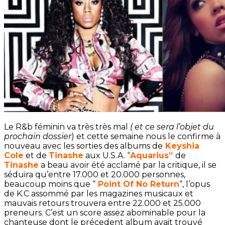
Le R&b féminin va très très mal
( et ce sera l’objet du
prochain dossier
) et cette semaine nous le confirme à
nouveau avec les sorties des albums de
Keyshia
Cole
et de
Tinashe
aux U.S.A. “
Aquarius”
de
Tinashe
a beau avoir été acclamé par la critique, il se
séduira qu’entre 17.000 et 20.000 personnes,
beaucoup moins que “
Point Of No Return
“, l’opus
de K.C assommé par les magazines musicaux et
mauvais retours trouvera entre 22.000 et 25.000
preneurs. C’est un score assez abominable pour la
chanteuse dont le précedent album avait trouvé