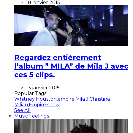
18 janvier 2015
Regardez entièrement
l’album ” MILA” de Mila J avec
ces 5 clips.
13 janvier 2015
Popular Tags:
Whitney Houston
,
empire
,
Mila J
,
Christina
Milian
,
Empire show
See All
Music Feelings