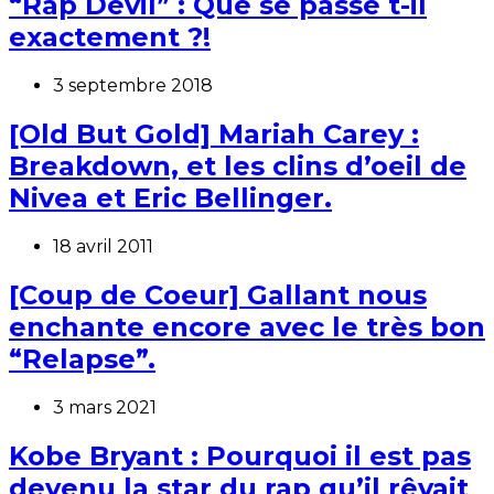
“Rap Devil” : Que se passe t-il
exactement ?!
3 septembre 2018
[Old But Gold] Mariah Carey :
Breakdown, et les clins d’oeil de
Nivea et Eric Bellinger.
18 avril 2011
[Coup de Coeur] Gallant nous
enchante encore avec le très bon
“Relapse”.
3 mars 2021
Kobe Bryant : Pourquoi il est pas
devenu la star du rap qu’il rêvait