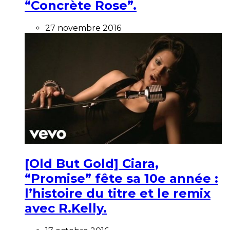
“Concrète Rose”.
27 novembre 2016
[Old But Gold] Ciara,
“Promise” fête sa 10e année :
l’histoire du titre et le remix
avec R.Kelly.