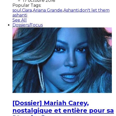
17 octobre 2016
Popular Tags:
soul
,
Ciara
,
Ariana Grande
,
Ashanti
,
don't let them
ashanti
See All
Dossiers/Focus
[Dossier] Mariah Carey,
nostalgique et entière pour sa