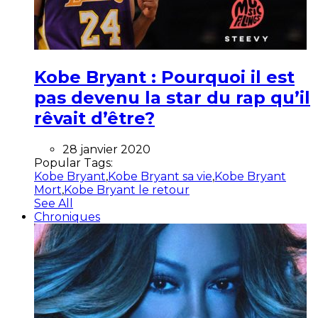
Kobe Bryant : Pourquoi il est
pas devenu la star du rap qu’il
rêvait d’être?
28 janvier 2020
Popular Tags:
Kobe Bryant
,
Kobe Bryant sa vie
,
Kobe Bryant
Mort
,
Kobe Bryant le retour
See All
Chroniques