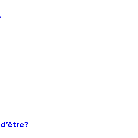
?
 d’être?