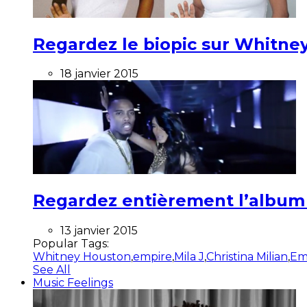
Regardez le biopic sur Whitney
18 janvier 2015
Regardez entièrement l’album ”
13 janvier 2015
Popular Tags:
Whitney Houston
,
empire
,
Mila J
,
Christina Milian
,
Em
See All
Music Feelings