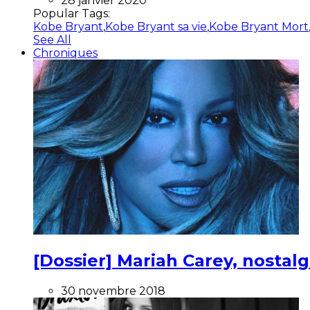
28 janvier 2020
Popular Tags:
Kobe Bryant
,
Kobe Bryant sa vie
,
Kobe Bryant Mort
See All
Chroniques
[Dossier] Mariah Carey, nostalg
30 novembre 2018