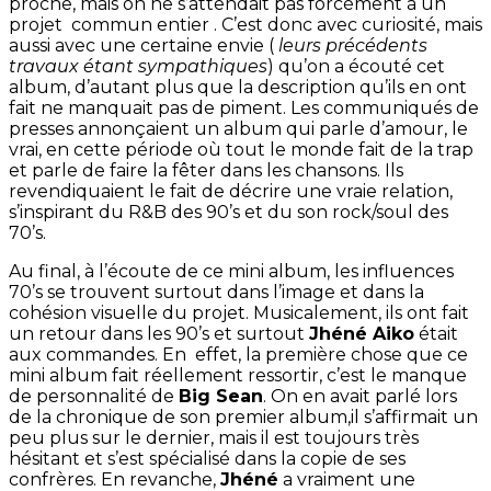
proche, mais on ne s’attendait pas forcément à un
projet commun entier . C’est donc avec curiosité, mais
aussi avec une certaine envie (
leurs précédents
travaux étant sympathiques
) qu’on a écouté cet
album, d’autant plus que la description qu’ils en ont
fait ne manquait pas de piment. Les communiqués de
presses annonçaient un album qui parle d’amour, le
vrai, en cette période où tout le monde fait de la trap
et parle de faire la fêter dans les chansons. Ils
revendiquaient le fait de décrire une vraie relation,
s’inspirant du R&B des 90’s et du son rock/soul des
70’s.
Au final, à l’écoute de ce mini album, les influences
70’s se trouvent surtout dans l’image et dans la
cohésion visuelle du projet. Musicalement, ils ont fait
un retour dans les 90’s et surtout
Jhéné Aiko
était
aux commandes. En effet, la première chose que ce
mini album fait réellement ressortir, c’est le manque
de personnalité de
Big Sean
. On en avait parlé lors
de la chronique de son premier album,il s’affirmait un
peu plus sur le dernier, mais il est toujours très
hésitant et s’est spécialisé dans la copie de ses
confrères. En revanche,
Jhéné
a vraiment une