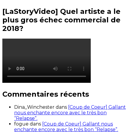
[LaStoryVideo] Quel artiste a le
plus gros échec commercial de
2018?
Commentaires récents
Dina_Winchester
dans
[Coup de Coeur] Gallant
nous enchante encore avec le très bon
“Relapse”.
fogue
dans
[Coup de Coeur] Gallant nous
enchante encore avec le très bon “Relapse”.