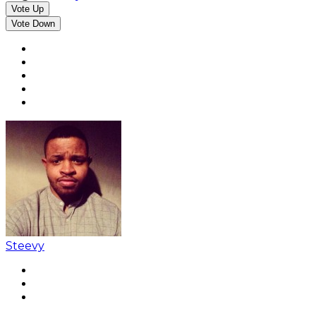
Vote Up
Vote Down
Steevy