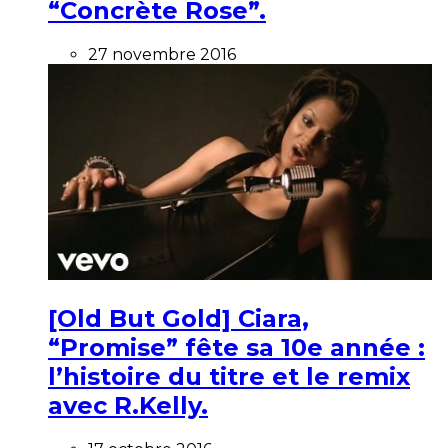
“Concrète Rose”.
27 novembre 2016
[Old But Gold] Ciara,
“Promise” fête sa 10e année :
l’histoire du titre et le remix
avec R.Kelly.