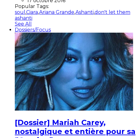
17 octobre 2016
Popular Tags:
soul
,
Ciara
,
Ariana Grande
,
Ashanti
,
don't let them
ashanti
See All
Dossiers/Focus
[Dossier] Mariah Carey,
nostalgique et entière pour sa