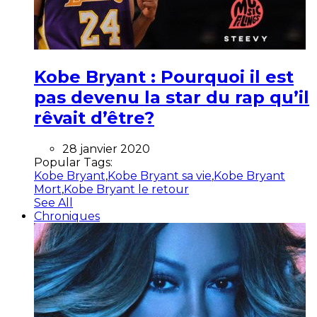
Kobe Bryant : Pourquoi il est
pas devenu la star du rap qu’il
rêvait d’être?
28 janvier 2020
Popular Tags:
Kobe Bryant
,
Kobe Bryant sa vie
,
Kobe Bryant
Mort
,
Kobe Bryant le retour
See All
Chroniques