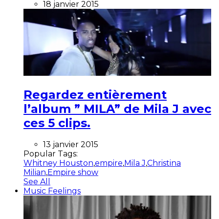
18 janvier 2015
Regardez entièrement
l’album ” MILA” de Mila J avec
ces 5 clips.
13 janvier 2015
Popular Tags:
Whitney Houston
,
empire
,
Mila J
,
Christina
Milian
,
Empire show
See All
Music Feelings