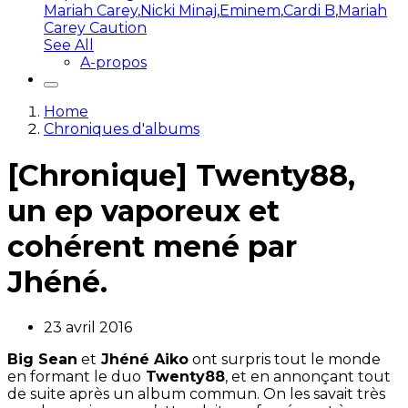
Mariah Carey
,
Nicki Minaj
,
Eminem
,
Cardi B
,
Mariah
Carey Caution
See All
A-propos
Home
Chroniques d'albums
[Chronique] Twenty88,
un ep vaporeux et
cohérent mené par
Jhéné.
23 avril 2016
Big Sean
et
Jhéné Aiko
ont surpris tout le monde
en formant le duo
Twenty88
, et en annonçant tout
de suite après un album commun. On les savait très