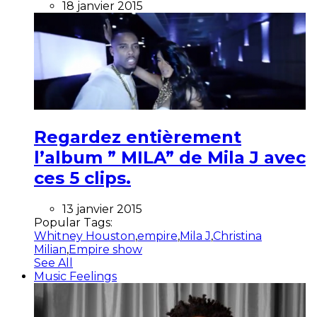
18 janvier 2015
Regardez entièrement
l’album ” MILA” de Mila J avec
ces 5 clips.
13 janvier 2015
Popular Tags:
Whitney Houston
,
empire
,
Mila J
,
Christina
Milian
,
Empire show
See All
Music Feelings