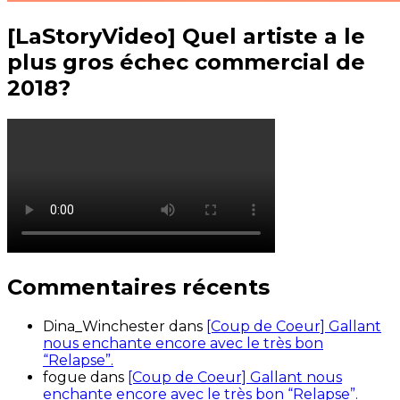
[LaStoryVideo] Quel artiste a le
plus gros échec commercial de
2018?
Commentaires récents
Dina_Winchester
dans
[Coup de Coeur] Gallant
nous enchante encore avec le très bon
“Relapse”.
fogue
dans
[Coup de Coeur] Gallant nous
enchante encore avec le très bon “Relapse”.