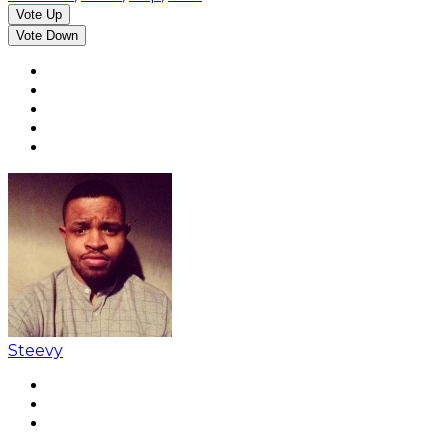
Vote Up
Vote Down
Steevy