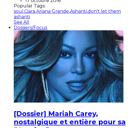
17 octobre 2016
Popular Tags:
soul
,
Ciara
,
Ariana Grande
,
Ashanti
,
don't let them
ashanti
See All
Dossiers/Focus
[Dossier] Mariah Carey,
nostalgique et entière pour sa