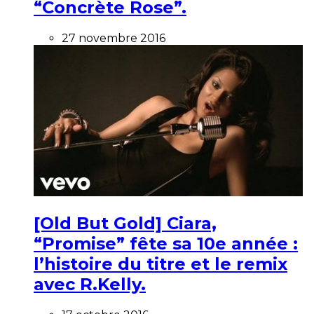
“Concrète Rose”.
27 novembre 2016
[Old But Gold] Ciara,
“Promise” fête sa 10e année :
l’histoire du titre et le remix
avec R.Kelly.