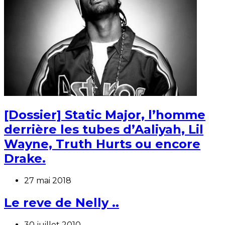
[Dossier] Static Major, l’homme
derrière les tubes d’Aaliyah, Lil
Wayne, Truth Hurts ou encore
Drake.
27 mai 2018
Le reve de Nelly ..
30 juillet 2010