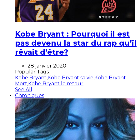
Kobe Bryant : Pourquoi il est
pas devenu la star du rap qu’il
rêvait d’être?
28 janvier 2020
Popular Tags:
Kobe Bryant
,
Kobe Bryant sa vie
,
Kobe Bryant
Mort
,
Kobe Bryant le retour
See All
Chroniques