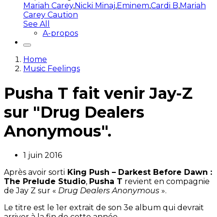
Mariah Carey
,
Nicki Minaj
,
Eminem
,
Cardi B
,
Mariah
Carey Caution
See All
A-propos
Home
Music Feelings
Pusha T fait venir Jay-Z
sur "Drug Dealers
Anonymous".
1 juin 2016
Après avoir sorti
King Push – Darkest Before Dawn :
The Prelude Studio
,
Pusha T
revient en compagnie
de Jay Z sur «
Drug Dealers Anonymous
».
Le titre est le 1er extrait de son 3e album qui devrait
arriver à la fin de cette année.