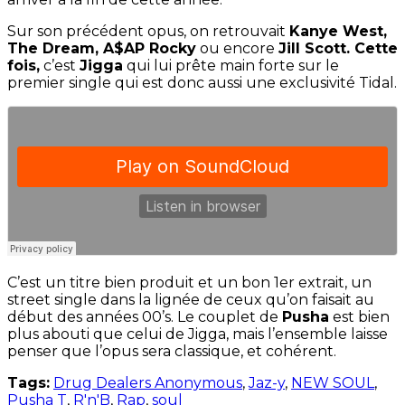
Sur son précédent opus, on retrouvait
Kanye West,
The Dream, A$AP Rocky
ou encore
Jill Scott. Cette
fois,
c’est
Jigga
qui lui prête main forte sur le
premier single qui est donc aussi une exclusivité Tidal.
C’est un titre bien produit et un bon 1er extrait, un
street single dans la lignée de ceux qu’on faisait au
début des années 00’s. Le couplet de
Pusha
est bien
plus abouti que celui de Jigga, mais l’ensemble laisse
penser que l’opus sera classique, et cohérent.
Tags:
Drug Dealers Anonymous
,
Jaz-y
,
NEW SOUL
,
Pusha T
,
R'n'B
,
Rap
,
soul