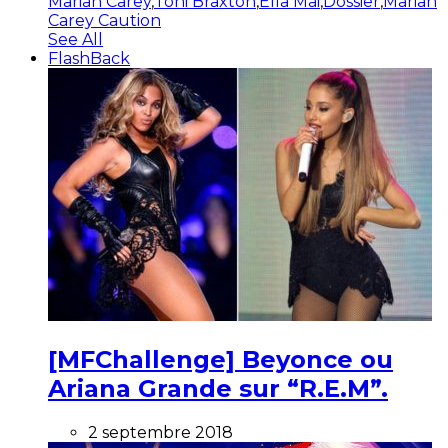
Mariah Carey
,
Toni Braxton
,
Ella Mai
,
Dossier
,
Mariah
Carey Caution
See All
FlashBack
[MFChallenge] Beyonce ou
Ariana Grande sur “R.E.M”.
2 septembre 2018