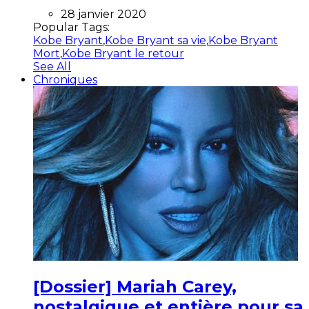
28 janvier 2020
Popular Tags:
Kobe Bryant
,
Kobe Bryant sa vie
,
Kobe Bryant
Mort
,
Kobe Bryant le retour
See All
Chroniques
[Dossier] Mariah Carey,
nostalgique et entière pour sa