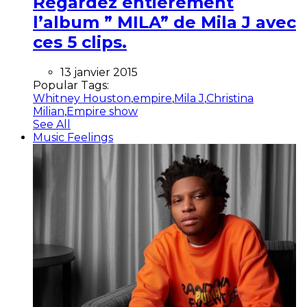
Regardez entièrement
l’album ” MILA” de Mila J avec
ces 5 clips.
13 janvier 2015
Popular Tags:
Whitney Houston
,
empire
,
Mila J
,
Christina
Milian
,
Empire show
See All
Music Feelings