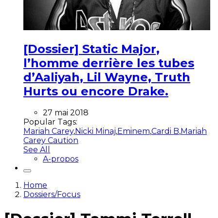
[Dossier] Static Major,
l’homme derrière les tubes
d’Aaliyah, Lil Wayne, Truth
Hurts ou encore Drake.
27 mai 2018
Popular Tags:
Mariah Carey
,
Nicki Minaj
,
Eminem
,
Cardi B
,
Mariah
Carey Caution
See All
A-propos
Home
Dossiers/Focus