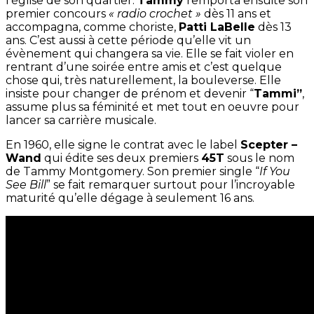
l’église de son quartier.
Tammy
remporta ensuite son
premier concours
« radio crochet »
dès 11 ans et
accompagna, comme choriste,
Patti LaBelle
dès 13
ans. C’est aussi à cette période qu’elle vit un
évènement qui changera sa vie. Elle se fait violer en
rentrant d’une soirée entre amis et c’est quelque
chose qui, très naturellement, la bouleverse. Elle
insiste pour changer de prénom et devenir “
Tammi”
,
assume plus sa féminité et met tout en oeuvre pour
lancer sa carrière musicale.
En 1960, elle signe le contrat avec le label
Scepter –
Wand
qui édite ses deux premiers
45T
sous le nom
de Tammy Montgomery. Son premier single “
If You
See Bill
” se fait remarquer surtout pour l’incroyable
maturité qu’elle dégage à seulement 16 ans.