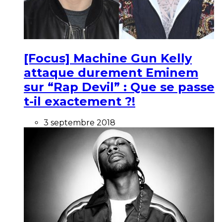
[Focus] Machine Gun Kelly
attaque durement Eminem
sur “Rap Devil” : Que se passe
t-il exactement ?!
3 septembre 2018