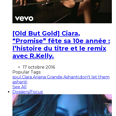
[Old But Gold] Ciara,
“Promise” fête sa 10e année :
l’histoire du titre et le remix
avec R.Kelly.
17 octobre 2016
Popular Tags:
soul
,
Ciara
,
Ariana Grande
,
Ashanti
,
don't let them
ashanti
See All
Dossiers/Focus