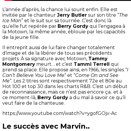
L’année d’après, la chance lui sourit enfin. Elle est
invitée par le chanteur
Jerry Butler
sur son titre “
The
Ice Man
” et le suit sur sa tournée. C’est donc là
qu’elle fut repérée par
Berry Gordy
qui l’engagea à
la Motown, la même année, éblouie par les capacités
de la jeune fille.
Il entreprit aussi de lui faire changer totalement
d’image et de la libérer de tous ses précédents
projets. À sa signature avec Motown,
Tammy
Montgomery
meurt… et c’est
Tammi Terrell
qui
prend sa place. Elle propose ainsi, en 1966, les singles “
I
Can’t Believe You Love Me
” et “
Come On and See
Me
“. Les 2 titres sont respectivement 72e et 80e au
Hot 100 et top 30 dans les charts R&B. C’est un début
de reconnaissance, mais ce n’est pas encore ça.. et à
ce moment-là,
Berry Gordy
a du mal à savoir ce qu’il
veut faire de la chanteuse.
https://www.youtube.com/watch?v=ygofGOjv-Ac
Le succès avec Marvin..