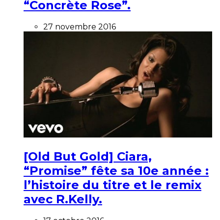
“Concrète Rose”.
27 novembre 2016
[Old But Gold] Ciara,
“Promise” fête sa 10e année :
l’histoire du titre et le remix
avec R.Kelly.