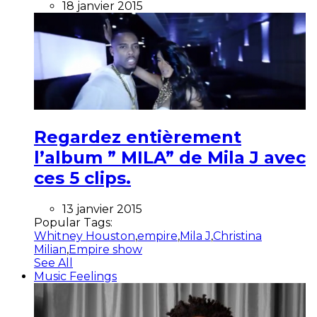
18 janvier 2015
Regardez entièrement
l’album ” MILA” de Mila J avec
ces 5 clips.
13 janvier 2015
Popular Tags:
Whitney Houston
,
empire
,
Mila J
,
Christina
Milian
,
Empire show
See All
Music Feelings