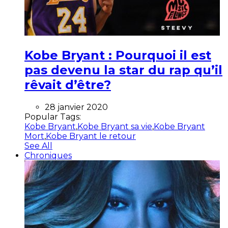
Kobe Bryant : Pourquoi il est
pas devenu la star du rap qu’il
rêvait d’être?
28 janvier 2020
Popular Tags:
Kobe Bryant
,
Kobe Bryant sa vie
,
Kobe Bryant
Mort
,
Kobe Bryant le retour
See All
Chroniques