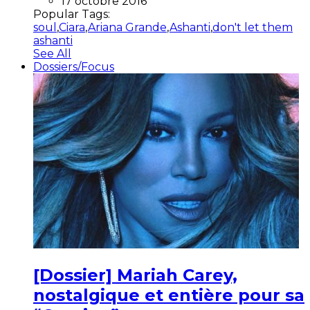
17 octobre 2016
Popular Tags:
soul
,
Ciara
,
Ariana Grande
,
Ashanti
,
don't let them
ashanti
See All
Dossiers/Focus
[Dossier] Mariah Carey,
nostalgique et entière pour sa