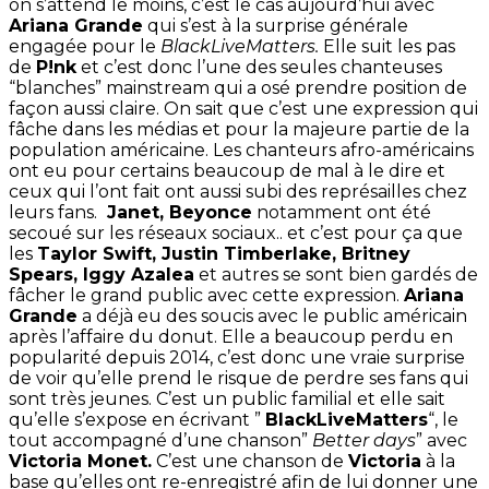
on s’attend le moins, c’est le cas aujourd’hui avec
Ariana Grande
qui s’est à la surprise générale
engagée pour le
BlackLiveMatters.
Elle suit les pas
de
P!nk
et c’est donc l’une des seules chanteuses
“blanches” mainstream qui a osé prendre position de
façon aussi claire. On sait que c’est une expression qui
fâche dans les médias et pour la majeure partie de la
population américaine. Les chanteurs afro-américains
ont eu pour certains beaucoup de mal à le dire et
ceux qui l’ont fait ont aussi subi des représailles chez
leurs fans.
Janet, Beyonce
notamment ont été
secoué sur les réseaux sociaux.. et c’est pour ça que
les
Taylor Swift, Justin Timberlake, Britney
Spears, Iggy Azalea
et autres se sont bien gardés de
fâcher le grand public avec cette expression.
Ariana
Grande
a déjà eu des soucis avec le public américain
après l’affaire du donut. Elle a beaucoup perdu en
popularité depuis 2014, c’est donc une vraie surprise
de voir qu’elle prend le risque de perdre ses fans qui
sont très jeunes. C’est un public familial et elle sait
qu’elle s’expose en écrivant ”
BlackLiveMatters
“, le
tout accompagné d’une chanson”
Better days
” avec
Victoria Monet.
C’est une chanson de
Victoria
à la
base qu’elles ont re-enregistré afin de lui donner une