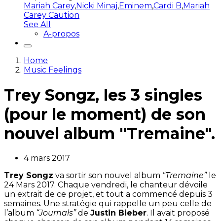
Mariah Carey
,
Nicki Minaj
,
Eminem
,
Cardi B
,
Mariah
Carey Caution
See All
A-propos
Home
Music Feelings
Trey Songz, les 3 singles
(pour le moment) de son
nouvel album "Tremaine".
4 mars 2017
Trey Songz
va sortir son nouvel album
“Tremaine”
le
24 Mars 2017. Chaque vendredi, le chanteur dévoile
un extrait de ce projet, et tout a commencé depuis 3
semaines. Une stratégie qui rappelle un peu celle de
l’album
“Journals”
de
Justin Bieber
. Il avait proposé