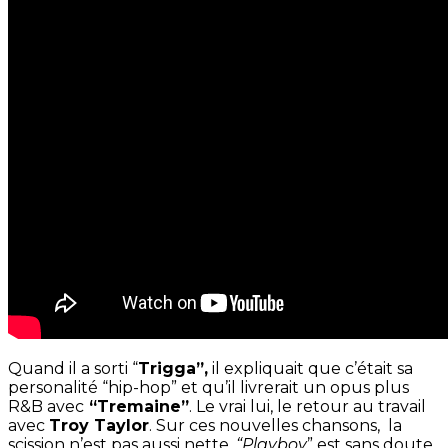
Quand il a sorti “
Trigga”,
il expliquait que c’était sa
personalité “hip-hop” et qu’il livrerait un opus plus
R&B avec
“Tremaine”
. Le vrai lui, le retour au travail
avec
Troy Taylor
. Sur ces nouvelles chansons, la
scission n’est pas aussi nette.
“Playboy
” est sans doute