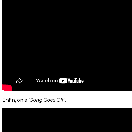
Enfin, on a
“Song Goes Off
“.