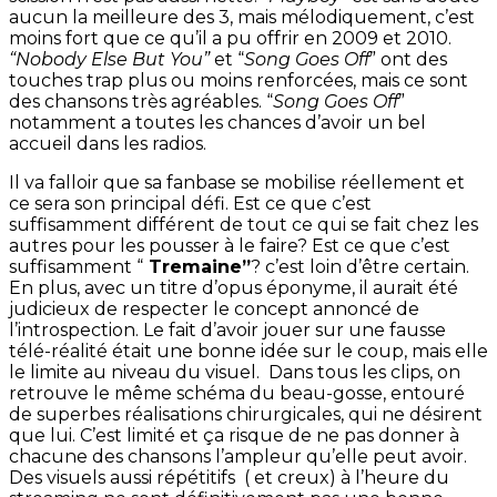
aucun la meilleure des 3, mais mélodiquement, c’est
moins fort que ce qu’il a pu offrir en 2009 et 2010.
“Nobody Else But You”
et “
Song Goes Off
” ont des
touches trap plus ou moins renforcées, mais ce sont
des chansons très agréables. “
Song Goes Off
”
notamment a toutes les chances d’avoir un bel
accueil dans les radios.
Il va falloir que sa fanbase se mobilise réellement et
ce sera son principal défi. Est ce que c’est
suffisamment différent de tout ce qui se fait chez les
autres pour les pousser à le faire? Est ce que c’est
suffisamment “
Tremaine”
? c’est loin d’être certain.
En plus, avec un titre d’opus éponyme, il aurait été
judicieux de respecter le concept annoncé de
l’introspection. Le fait d’avoir jouer sur une fausse
télé-réalité était une bonne idée sur le coup, mais elle
le limite au niveau du visuel. Dans tous les clips, on
retrouve le même schéma du beau-gosse, entouré
de superbes réalisations chirurgicales, qui ne désirent
que lui. C’est limité et ça risque de ne pas donner à
chacune des chansons l’ampleur qu’elle peut avoir.
Des visuels aussi répétitifs ( et creux) à l’heure du