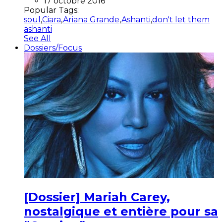
17 octobre 2016
Popular Tags:
soul
,
Ciara
,
Ariana Grande
,
Ashanti
,
don't let them
ashanti
See All
Dossiers/Focus
[Dossier] Mariah Carey,
nostalgique et entière pour sa