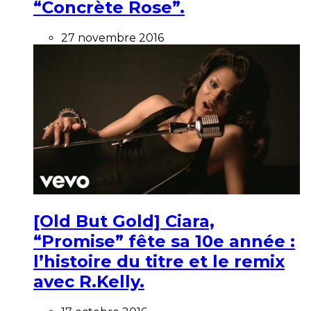
“Concrète Rose”.
27 novembre 2016
[Old But Gold] Ciara,
“Promise” fête sa 10e année :
l’histoire du titre et le remix
avec R.Kelly.