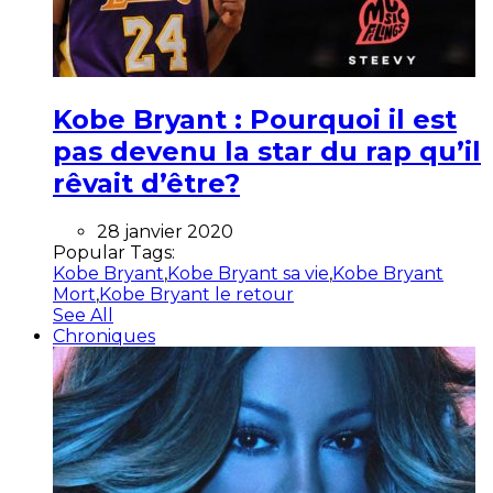
Kobe Bryant : Pourquoi il est
pas devenu la star du rap qu’il
rêvait d’être?
28 janvier 2020
Popular Tags:
Kobe Bryant
,
Kobe Bryant sa vie
,
Kobe Bryant
Mort
,
Kobe Bryant le retour
See All
Chroniques