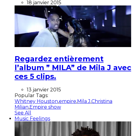
18 janvier 2015
Regardez entièrement
l’album ” MILA” de Mila J avec
ces 5 clips.
13 janvier 2015
Popular Tags:
Whitney Houston
,
empire
,
Mila J
,
Christina
Milian
,
Empire show
See All
Music Feelings