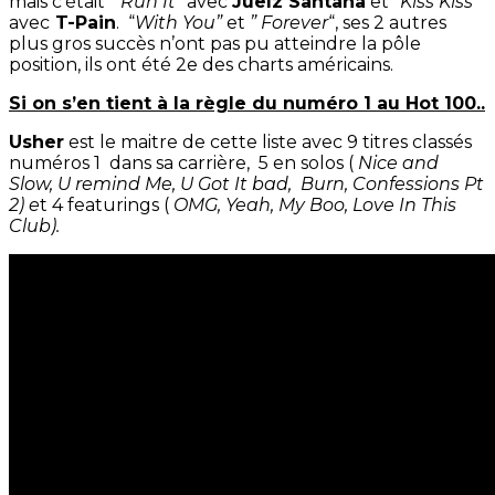
mais c’était “
Run It”
avec
Juelz Santana
et “
Kiss Kiss”
avec
T-Pain
. “
With You”
et
” Forever
“, ses 2 autres
plus gros succès n’ont pas pu atteindre la pôle
position, ils ont été 2e des charts américains.
Si on s’en tient à la règle du numéro 1 au Hot 100..
Usher
est le maitre de cette liste avec 9 titres classés
numéros 1 dans sa carrière, 5 en solos (
Nice and
Slow, U remind Me, U Got It bad, Burn, Confessions Pt
2) e
t 4 featurings (
OMG, Yeah, My Boo, Love In This
Club).