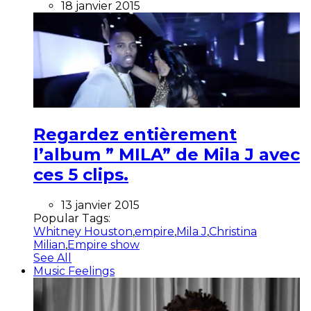
18 janvier 2015
Regardez entièrement
l’album ” MILA” de Mila J avec
ces 5 clips.
13 janvier 2015
Popular Tags:
Whitney Houston
,
empire
,
Mila J
,
Christina
Milian
,
Empire show
See All
Music Feelings