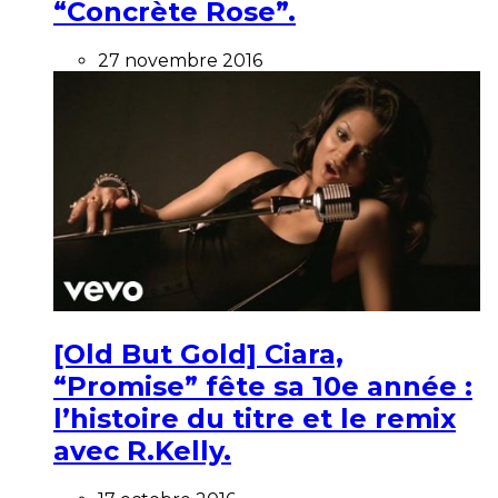
“Concrète Rose”.
27 novembre 2016
[Old But Gold] Ciara,
“Promise” fête sa 10e année :
l’histoire du titre et le remix
avec R.Kelly.