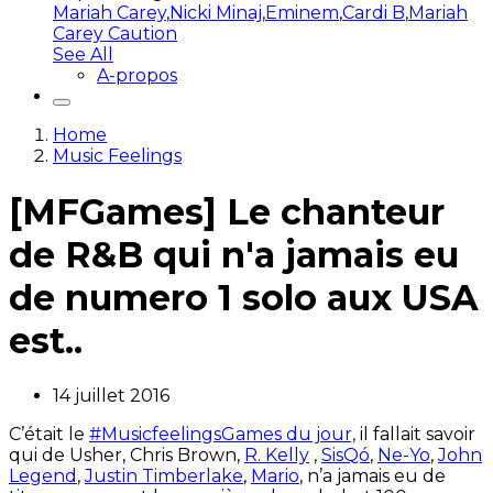
Mariah Carey
,
Nicki Minaj
,
Eminem
,
Cardi B
,
Mariah
Carey Caution
See All
A-propos
Home
Music Feelings
[MFGames] Le chanteur
de R&B qui n'a jamais eu
de numero 1 solo aux USA
est..
14 juillet 2016
C’était le
#MusicfeelingsGames du jour,
il fallait savoir
qui de Usher, Chris Brown,
R. Kelly
,
SisQó
,
Ne-Yo
,
John
Legend
,
Justin Timberlake
,
Mario
, n’a jamais eu de