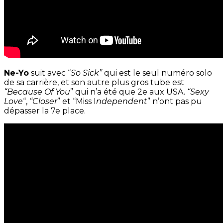
Ne-Yo
suit avec “
So Sick”
qui est le seul numéro solo
de sa carrière, et son autre plus gros tube est
“Because Of You
” qui n’a été que 2e aux USA.
“Sexy
Love
“,
“Closer
” et “Miss I
ndependent
” n’ont pas pu
dépasser la 7e place.