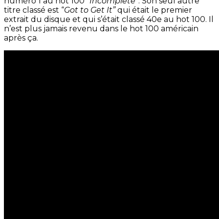
numéro 1 au hot 100 “
Incomplete”
. Son seul autre
titre classé est “
Got to Get It”
qui était le premier
extrait du disque et qui s’était classé 40e au hot 100. Il
n’est plus jamais revenu dans le hot 100 américain
après ça.