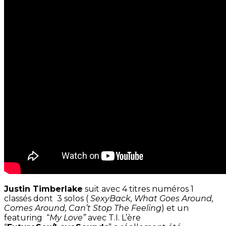
Justin Timberlake
suit avec 4 titres numéros 1
classés dont 3 solos (
SexyBack, What Goes Around,
Comes Around, Can’t Stop The Feeling
) et un
featuring “
My Love”
avec T.I. L’ère