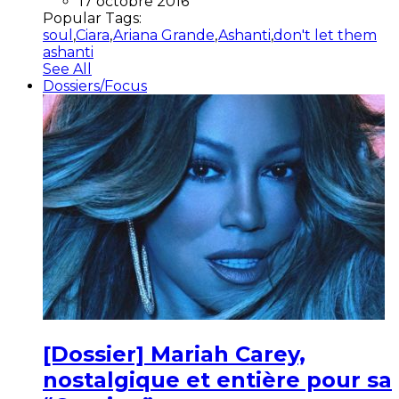
17 octobre 2016
Popular Tags:
soul
,
Ciara
,
Ariana Grande
,
Ashanti
,
don't let them
ashanti
See All
Dossiers/Focus
[Dossier] Mariah Carey,
nostalgique et entière pour sa