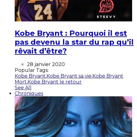
Kobe Bryant : Pourquoi il est
pas devenu la star du rap qu’il
rêvait d’être?
28 janvier 2020
Popular Tags:
Kobe Bryant
,
Kobe Bryant sa vie
,
Kobe Bryant
Mort
,
Kobe Bryant le retour
See All
Chroniques