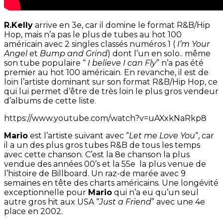
R.Kelly
arrive en 3e, car il domine le format R&B/Hip
Hop, mais n’a pas le plus de tubes au hot 100
américain avec 2 singles classés numéros 1 (
I’m Your
Angel
et
Bump and Grind
) dont l’un en solo.. même
son tube populaire “
I believe I can Fly
” n’a pas été
premier au hot 100 américain. En revanche, il est de
loin l’artiste dominant sur son format R&B/Hip Hop, ce
qui lui permet d’être de très loin le plus gros vendeur
d’albums de cette liste.
https://www.youtube.com/watch?v=uAXxkNaRkp8
Mario
est l’artiste suivant avec “
Let me Love You
“, car
il a un des plus gros tubes R&B de tous les temps
avec cette chanson. C’est la 8e chanson la plus
vendue des années 00’s et la 55e la plus venue de
l’histoire de Billboard. Un raz-de marée avec 9
semaines en tête des charts américains. Une longévité
exceptionnelle pour
Mario
qui n’a eu qu’un seul
autre gros hit aux USA “
Just a Friend
” avec une 4e
place en 2002.