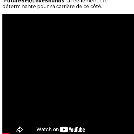
“
FutureSex/LoveSounds
” a réellement été
déterminante pour sa carrière de ce côté.