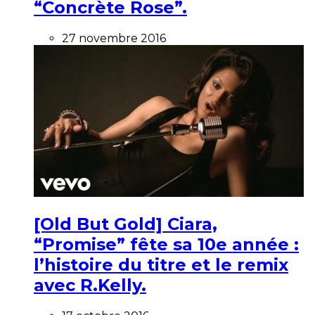
“Concrète Rose”.
27 novembre 2016
[Old But Gold] Ciara,
“Promise” fête sa 10e année :
l’histoire du titre et le remix
avec R.Kelly.