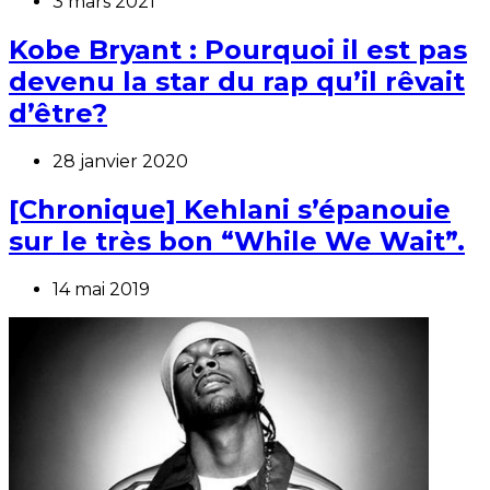
3 mars 2021
Kobe Bryant : Pourquoi il est pas
devenu la star du rap qu’il rêvait
d’être?
28 janvier 2020
[Chronique] Kehlani s’épanouie
sur le très bon “While We Wait”.
14 mai 2019