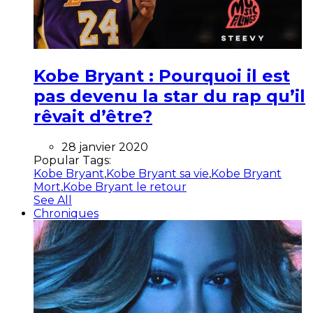
Kobe Bryant : Pourquoi il est
pas devenu la star du rap qu’il
rêvait d’être?
28 janvier 2020
Popular Tags:
Kobe Bryant
,
Kobe Bryant sa vie
,
Kobe Bryant
Mort
,
Kobe Bryant le retour
See All
Chroniques