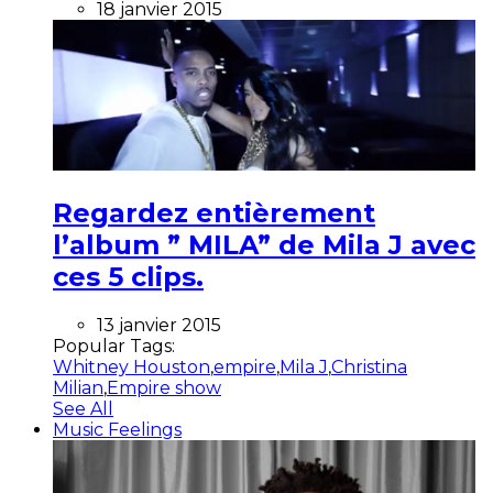
18 janvier 2015
Regardez entièrement
l’album ” MILA” de Mila J avec
ces 5 clips.
13 janvier 2015
Popular Tags:
Whitney Houston
,
empire
,
Mila J
,
Christina
Milian
,
Empire show
See All
Music Feelings