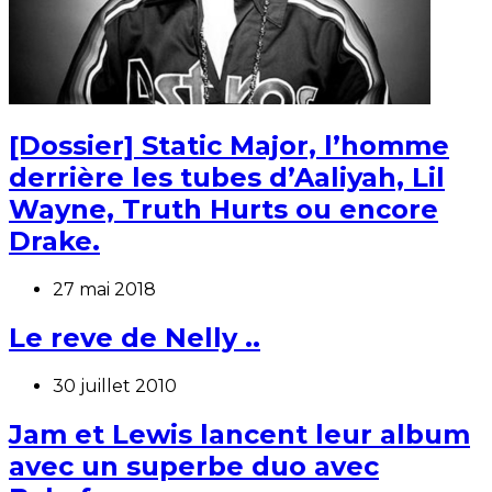
[Dossier] Static Major, l’homme
derrière les tubes d’Aaliyah, Lil
Wayne, Truth Hurts ou encore
Drake.
27 mai 2018
Le reve de Nelly ..
30 juillet 2010
Jam et Lewis lancent leur album
avec un superbe duo avec