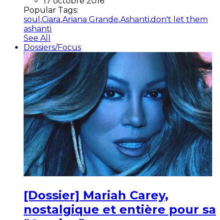
17 octobre 2016
Popular Tags:
soul
,
Ciara
,
Ariana Grande
,
Ashanti
,
don't let them
ashanti
See All
Dossiers/Focus
[Dossier] Mariah Carey,
nostalgique et entière pour sa