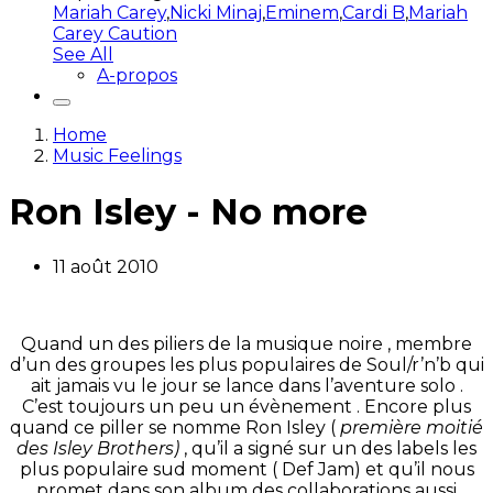
Mariah Carey
,
Nicki Minaj
,
Eminem
,
Cardi B
,
Mariah
Carey Caution
See All
A-propos
Home
Music Feelings
Ron Isley - No more
11 août 2010
Quand un des piliers de la musique noire , membre
d’un des groupes les plus populaires de Soul/r’n’b qui
ait jamais vu le jour se lance dans l’aventure solo .
C’est toujours un peu un évènement . Encore plus
quand ce piller se nomme Ron Isley (
première moitié
des Isley Brothers)
, qu’il a signé sur un des labels les
plus populaire sud moment ( Def Jam) et qu’il nous
promet dans son album des collaborations aussi