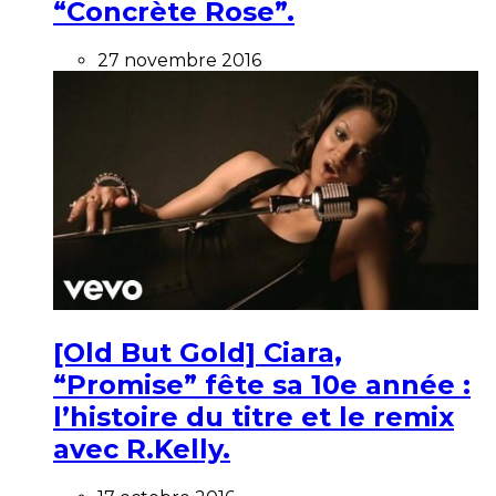
“Concrète Rose”.
27 novembre 2016
[Old But Gold] Ciara,
“Promise” fête sa 10e année :
l’histoire du titre et le remix
avec R.Kelly.