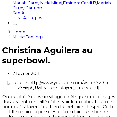
Mariah Carey
,
Nicki Minaj
,
Eminem
,
Cardi B
,
Mariah
Carey Caution
See All
A-propos
Home
Music Feelings
Christina Aguilera au
superbowl.
7 février 2011
[youtube=http://www.youtube.com/watch?v=Cx-
vSFivpQU&feature=player_embedded]
On aurait été dans un village en Afrique que les sages
lui auraient conseillé d’aller voir le marabout du coin
pour qu’ils” lavent” ou bien lui nettoient l’esprit. Cette
fille respire la poisse. Elle l’a du faire une bonne
dizaine de fois sans se tromper et le jour J , elle se