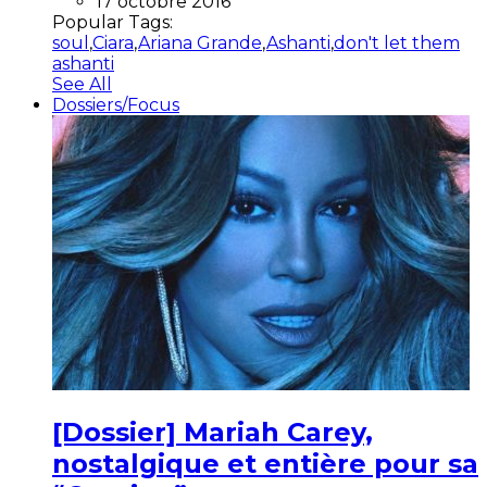
17 octobre 2016
Popular Tags:
soul
,
Ciara
,
Ariana Grande
,
Ashanti
,
don't let them
ashanti
See All
Dossiers/Focus
[Dossier] Mariah Carey,
nostalgique et entière pour sa