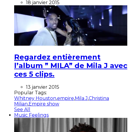
18 janvier 2015
Regardez entièrement
l’album ” MILA” de Mila J avec
ces 5 clips.
13 janvier 2015
Popular Tags:
Whitney Houston
,
empire
,
Mila J
,
Christina
Milian
,
Empire show
See All
Music Feelings