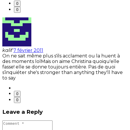
0
0
kalif
7 février 2011
On ne sait même plus s'ils acclament ou la huent à
des moments lolMais on aime Christina quoiqu'elle
fasse! elle se donne toujours entière. Pas de quoi
s’inquiéter she's stronger than anything they'll have
to say
0
0
Leave a Reply