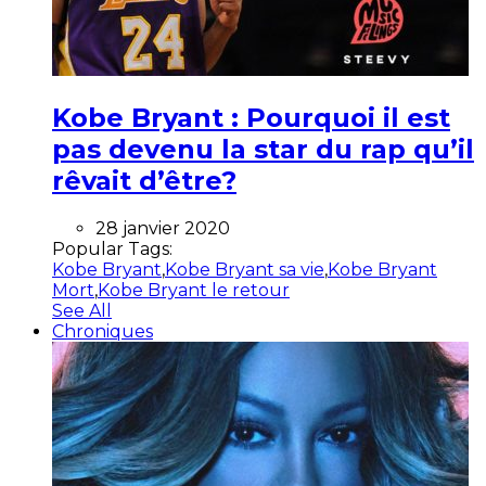
Kobe Bryant : Pourquoi il est
pas devenu la star du rap qu’il
rêvait d’être?
28 janvier 2020
Popular Tags:
Kobe Bryant
,
Kobe Bryant sa vie
,
Kobe Bryant
Mort
,
Kobe Bryant le retour
See All
Chroniques