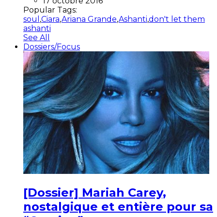
17 octobre 2016
Popular Tags:
soul
,
Ciara
,
Ariana Grande
,
Ashanti
,
don't let them
ashanti
See All
Dossiers/Focus
[Dossier] Mariah Carey,
nostalgique et entière pour sa