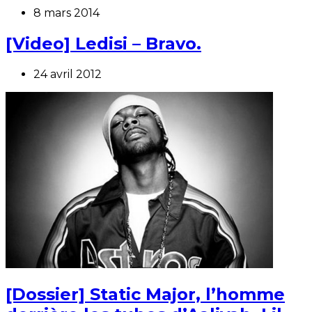
8 mars 2014
[Video] Ledisi – Bravo.
24 avril 2012
[Dossier] Static Major, l’homme