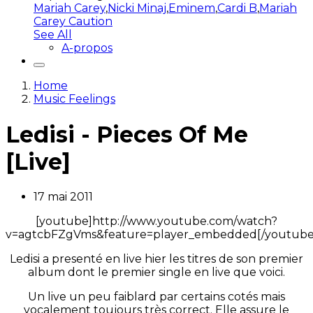
Mariah Carey
,
Nicki Minaj
,
Eminem
,
Cardi B
,
Mariah
Carey Caution
See All
A-propos
Home
Music Feelings
Ledisi - Pieces Of Me
[Live]
17 mai 2011
[youtube]http://www.youtube.com/watch?
v=agtcbFZgVms&feature=player_embedded[/youtube
Ledisi a presenté en live hier les titres de son premier
album dont le premier single en live que voici.
Un live un peu faiblard par certains cotés mais
vocalement toujours très correct. Elle assure le