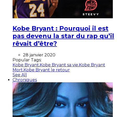
Kobe Bryant : Pourquoi il est
pas devenu la star du rap qu’il
rêvait d’être?
28 janvier 2020
Popular Tags:
Kobe Bryant
,
Kobe Bryant sa vie
,
Kobe Bryant
Mort
,
Kobe Bryant le retour
See All
Chroniques