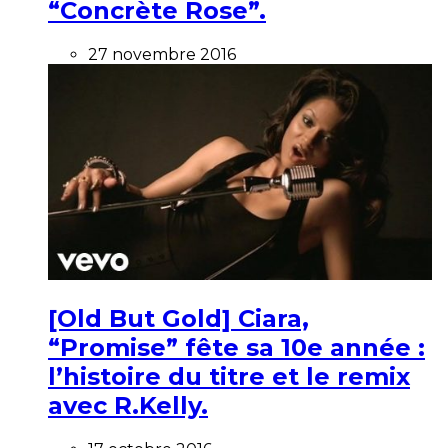
“Concrète Rose”.
27 novembre 2016
[Old But Gold] Ciara,
“Promise” fête sa 10e année :
l’histoire du titre et le remix
avec R.Kelly.