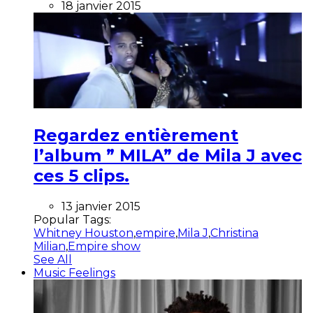
18 janvier 2015
Regardez entièrement
l’album ” MILA” de Mila J avec
ces 5 clips.
13 janvier 2015
Popular Tags:
Whitney Houston
,
empire
,
Mila J
,
Christina
Milian
,
Empire show
See All
Music Feelings