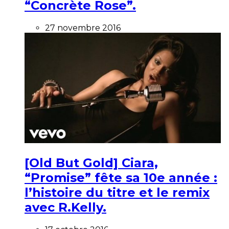
“Concrète Rose”.
27 novembre 2016
[Old But Gold] Ciara,
“Promise” fête sa 10e année :
l’histoire du titre et le remix
avec R.Kelly.