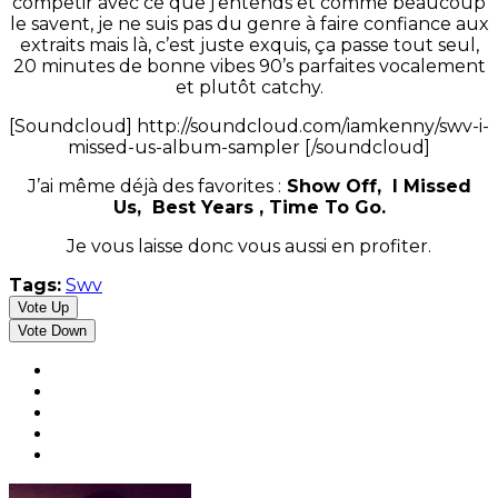
competir avec ce que j’entends et comme beaucoup
le savent, je ne suis pas du genre à faire confiance aux
extraits mais là, c’est juste exquis, ça passe tout seul,
20 minutes de bonne vibes 90’s parfaites vocalement
et plutôt catchy.
[Soundcloud] http://soundcloud.com/iamkenny/swv-i-
missed-us-album-sampler [/soundcloud]
J’ai même déjà des favorites :
Show Off, I Missed
Us, Best Years , Time To Go.
Je vous laisse donc vous aussi en profiter.
Tags:
Swv
Vote Up
Vote Down