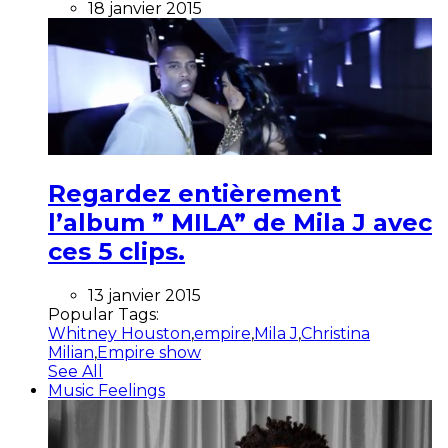
18 janvier 2015
Regardez entièrement
l’album ” MILA” de Mila J avec
ces 5 clips.
13 janvier 2015
Popular Tags:
Whitney Houston
,
empire
,
Mila J
,
Christina
Milian
,
Empire show
See All
Music Feelings