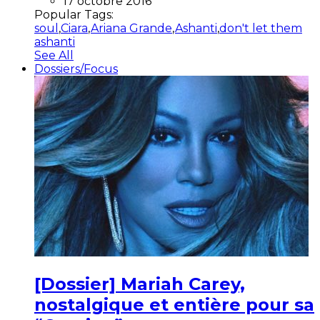
17 octobre 2016
Popular Tags:
soul
,
Ciara
,
Ariana Grande
,
Ashanti
,
don't let them
ashanti
See All
Dossiers/Focus
[Dossier] Mariah Carey,
nostalgique et entière pour sa