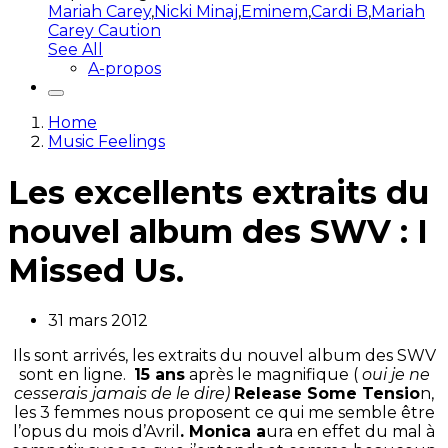
Mariah Carey
,
Nicki Minaj
,
Eminem
,
Cardi B
,
Mariah
Carey Caution
See All
A-propos
Home
Music Feelings
Les excellents extraits du
nouvel album des SWV : I
Missed Us.
31 mars 2012
Ils sont arrivés, les extraits du nouvel album des SWV
sont en ligne.
15 ans
après le magnifique (
oui je ne
cesserais jamais de le dire)
Release Some Tensio
n,
les 3 femmes nous proposent ce qui me semble être
l’opus du mois d’Avril
. Monica a
ura en effet du mal à