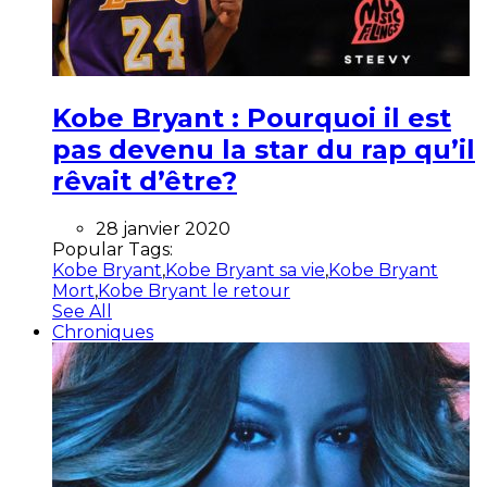
Kobe Bryant : Pourquoi il est
pas devenu la star du rap qu’il
rêvait d’être?
28 janvier 2020
Popular Tags:
Kobe Bryant
,
Kobe Bryant sa vie
,
Kobe Bryant
Mort
,
Kobe Bryant le retour
See All
Chroniques